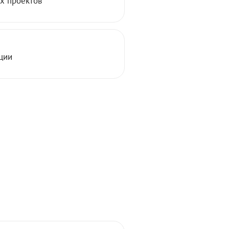
х проектов
ции