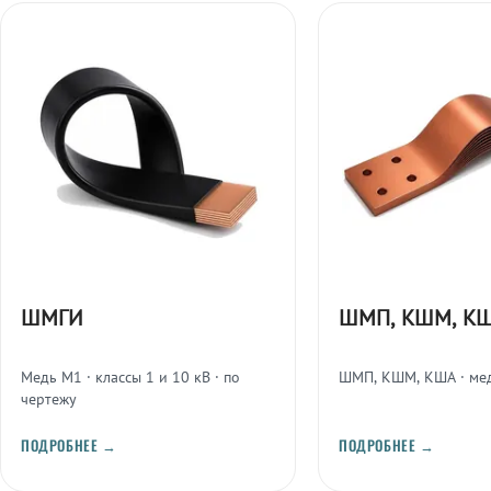
ШМГИ
ШМП, КШМ, К
Медь М1 · классы 1 и 10 кВ · по
ШМП, КШМ, КША · ме
чертежу
ПОДРОБНЕЕ →
ПОДРОБНЕЕ →