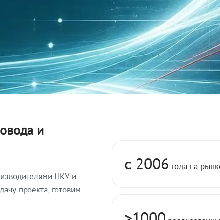
овода и
с 2006
года на рынк
оизводителями НКУ и
ачу проекта, готовим
>1000