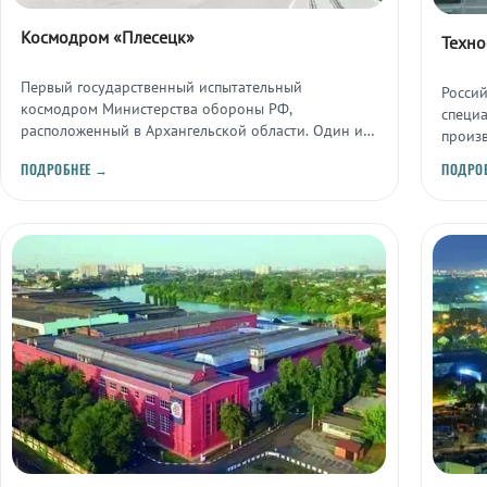
Космодром «Плесецк»
Техно
Первый государственный испытательный
Росси
космодром Министерства обороны РФ,
специ
расположенный в Архангельской области. Один из
произ
старейших действующих космодромов страны,
иннов
ПОДРОБНЕЕ →
ПОДРО
обеспечивающий пусковые программы военного и
гражданского назначения.