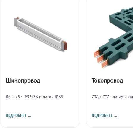
Шинопровод
Токопровод
До 1 кВ · IP55/66 и литой IP68
СТА / СТС · литая изо
ПОДРОБНЕЕ →
ПОДРОБНЕЕ →