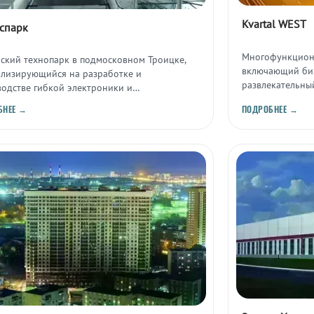
Kvartal WEST
спарк
Многофункциона
йский технопарк в подмосковном Троицке,
включающий бизн
ализирующийся на разработке и
развлекательный
водстве гибкой электроники и
ационных технологических решений.
БНЕЕ →
ПОДРОБНЕЕ →