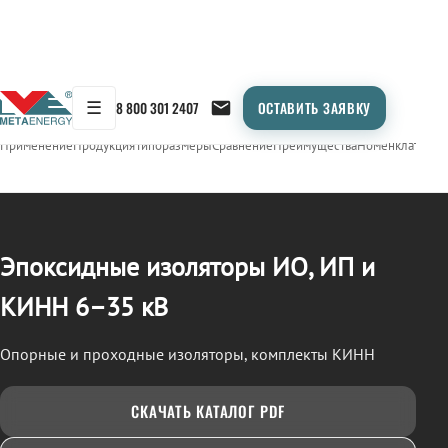
☰
8 800 301 2407
ОСТАВИТЬ ЗАЯВКУ
/
ИЗОЛЯТОРЫ ЭПОКСИДНЫЕ (ИО, ИП, КИНН)
← Продукция
Применение
Продукция
Типоразмеры
Сравнение
Преимущества
Номенклатура
О
Эпоксидные изоляторы ИО, ИП и
КИНН 6–35 кВ
Опорные и проходные изоляторы, комплекты КИНН
СКАЧАТЬ КАТАЛОГ PDF