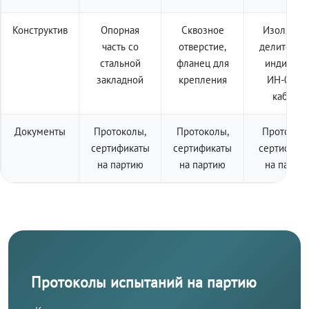
Конструктив
Опорная
Сквозное
Изолятор 
часть со
отверстие,
делителем
стальной
фланец для
индикато
закладной
крепления
ИН-001 +
кабель
Документы
Протоколы,
Протоколы,
Протоколы
сертификаты
сертификаты
сертифика
на партию
на партию
на парти
Протоколы испытаний на партию