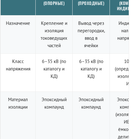
(ОПОРНЫЕ)
(ПРОХОДНЫЕ)
(КОМПЛЕК
ИНДИКАЦИ
Назначение
Крепление и
Вывод через
Индикаци
изоляция
перегородки,
наличия
токоведущих
ввод в
напряжен
частей
ячейки
Класс
6–35 кВ (по
6–35 кВ (по
10 кВ
напряжения
каталогу и
каталогу и
(определяе
КД)
КД)
изолятор
ИЕ)
Материал
Эпоксидный
Эпоксидный
Эпоксидн
изоляции
компаунд
компаунд
компаун
(изолятор 
ИЕп с
ёмкостны
делителем