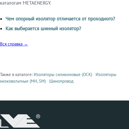
каталогам METAENERGY.
Чем опорный изолятор отличается от проходного?
Как выбирается шинный изолятор?
Вся справка →
Также в каталоге:
Изоляторы силиконовые (ОСК)
·
Изоляторы
Смежные продукты
низковольтные (МН, SM)
·
Шинопровод