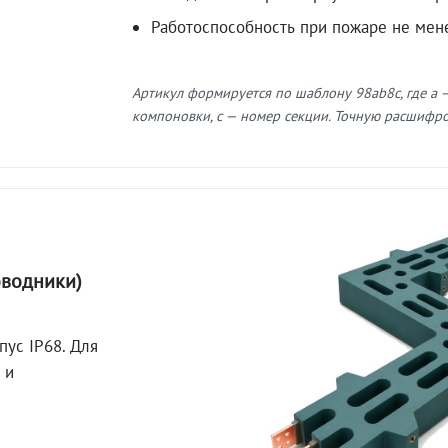
Работоспособность при пожаре не мен
Артикул формируется по шаблону 98ab8c, где a —
компоновки, c — номер секции. Точную расшифров
оводники)
пус IP68. Для
 и