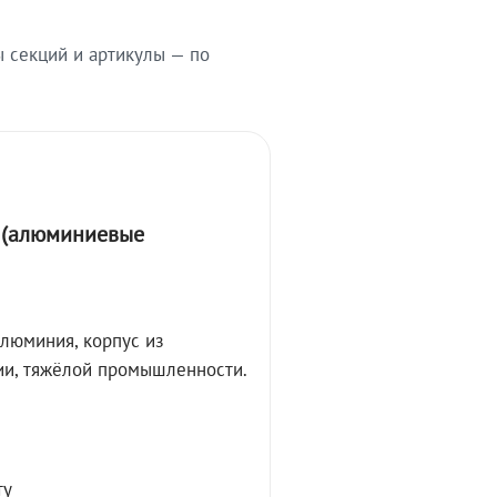
ы секций и артикулы — по
А (алюминиевые
алюминия, корпус из
ции, тяжёлой промышленности.
ту