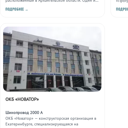
расположенный в Архангельской области. Один из
«Прогр
старейших действующих космодромов страны,
испыт
ПОДРОБНЕЕ →
ПОДРО
обеспечивающий пусковые программы военного и
запуск
гражданского назначения.
ОКБ «НОВАТОР»
Шинопровод 2000 А
ОКБ «Новатор» — конструкторская организация в
Екатеринбурге, специализирующаяся на