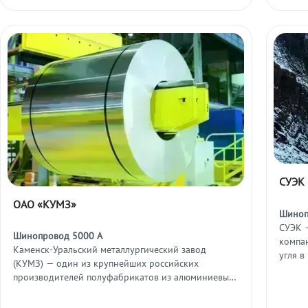
СУЭК
ОАО «КУМЗ»
Шиноп
СУЭК 
Шинопровод 5000 А
компа
Каменск-Уральский металлургический завод
угля в
(КУМЗ) — один из крупнейших российских
распо
производителей полуфабрикатов из алюминиевых
сплавов, поставляющий продукцию для
авиационной, космической и оборонной