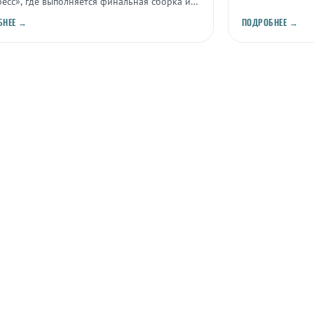
есс», где выполняется финальная сборка и
ания ракетно-космической техники перед
БНЕЕ →
ПОДРОБНЕЕ →
ом.