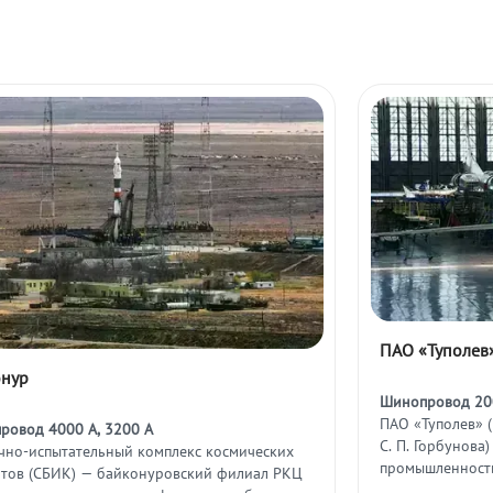
ПАО «Туполев
онур
Шинопровод 20
ПАО «Туполев» 
ровод 4000 А, 3200 А
С. П. Горбунова
чно-испытательный комплекс космических
промышленности
атов (СБИК) — байконуровский филиал РКЦ
гражданскую ав