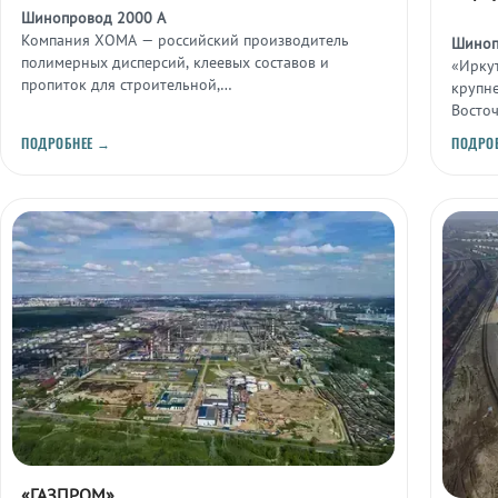
Шинопровод 2000 А
Компания ХОМА — российский производитель
Шиноп
полимерных дисперсий, клеевых составов и
«Ирку
пропиток для строительной,
крупн
деревообрабатывающей и текстильной
Восто
промышленности, расположенный в Дзержинске.
Яракт
ПОДРОБНЕЕ →
ПОДРО
место
«ГАЗПРОМ»