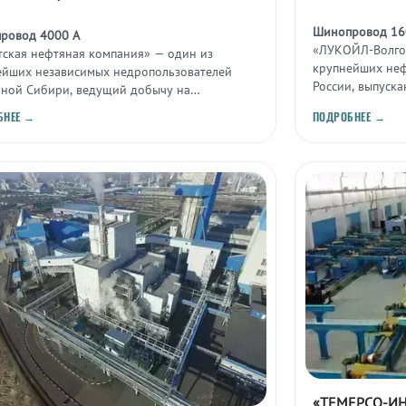
Шинопровод 16
ровод 4000 А
«ЛУКОЙЛ-Волго
тская нефтяная компания» — один из
крупнейших неф
ейших независимых недропользователей
России, выпуск
чной Сибири, ведущий добычу на
нефтепродуктов
инском нефтегазоконденсатном
БНЕЕ →
ПОДРОБНЕЕ →
рождении.
«ТЕМЕРСО-И