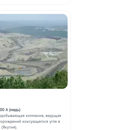
0 А (медь)
едобывающая компания, ведущая
торождений коксующегося угля в
 (Якутия).