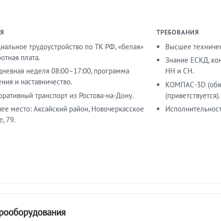
Я
ТРЕБОВАНИЯ
иальное трудоустройство по ТК РФ, «белая»
Высшее техничес
отная плата.
Знание ЕСКД, ко
дневная неделя 08:00–17:00, программа
НН и СН.
ния и наставничество.
КОМПАС-3D (обяз
оративный транспорт из Ростова-на-Дону.
(приветствуется).
чее место: Аксайский район, Новочеркасское
Исполнительност
, 79.
трооборудования