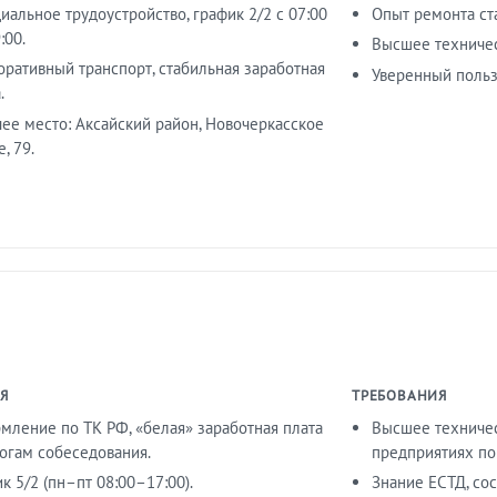
альное трудоустройство, график 2/2 с 07:00
Опыт ремонта ст
:00.
Высшее техничес
оративный транспорт, стабильная заработная
Уверенный пользо
.
чее место: Аксайский район, Новочеркасское
, 79.
Я
ТРЕБОВАНИЯ
мление по ТК РФ, «белая» заработная плата
Высшее техничес
тогам собеседования.
предприятиях по
к 5/2 (пн–пт 08:00–17:00).
Знание ЕСТД, со