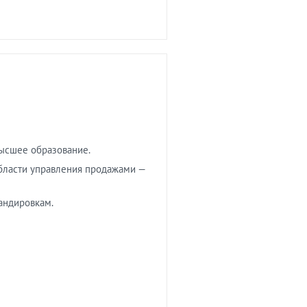
высшее образование.
бласти управления продажами —
андировкам.