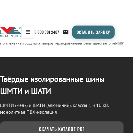
☰
8 800 301 2407
ОСТАВИТЬ ЗАЯВКУ
/
СТП (ШМТИ / ШАТИ)
← Продукция
Применение
Продукция
Типоразмеры
Сравнение
Преимущества
Номенклатура
О
Твёрдые изолированные шины
ШМТИ и ШАТИ
ШМТИ (медь) и ШАТИ (алюминий), классы 1 и 10 кВ,
монолитная ПВХ-изоляция
СКАЧАТЬ КАТАЛОГ PDF