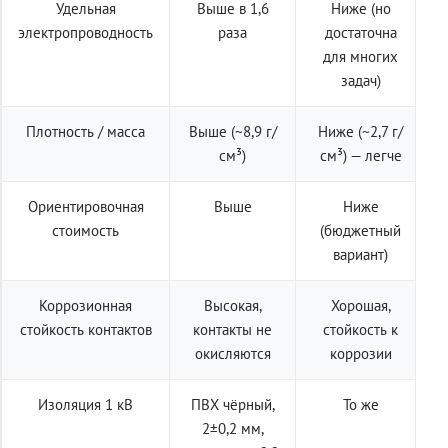
Удельная
Выше в 1,6
Ниже (но
электропроводность
раза
достаточна
для многих
задач)
Плотность / масса
Выше (~8,9 г/
Ниже (~2,7 г/
см³)
см³) — легче
Ориентировочная
Выше
Ниже
стоимость
(бюджетный
вариант)
Коррозионная
Высокая,
Хорошая,
стойкость контактов
контакты не
стойкость к
окисляются
коррозии
Изоляция 1 кВ
ПВХ чёрный,
То же
2±0,2 мм,