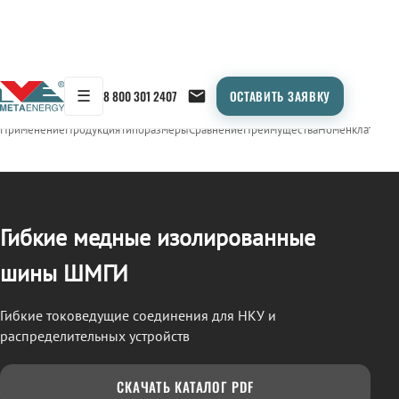
☰
8 800 301 2407
ОСТАВИТЬ ЗАЯВКУ
/
ШМГИ
← Продукция
Применение
Продукция
Типоразмеры
Сравнение
Преимущества
Номенклатура
О
Гибкие медные изолированные
шины ШМГИ
Гибкие токоведущие соединения для НКУ и
распределительных устройств
СКАЧАТЬ КАТАЛОГ PDF