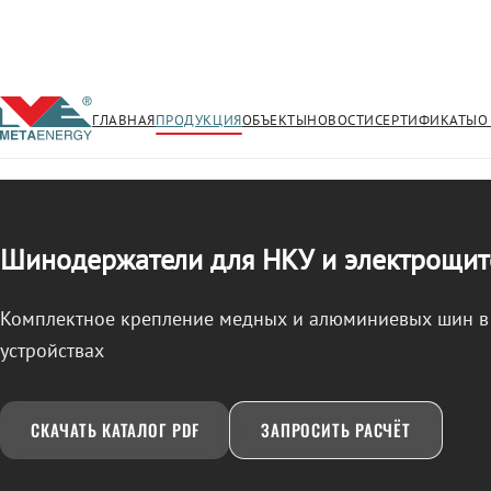
ГЛАВНАЯ
ПРОДУКЦИЯ
ОБЪЕКТЫ
НОВОСТИ
СЕРТИФИКАТЫ
О
/
ШИНОДЕРЖАТЕЛИ
← Продукция
Шинодержатели для НКУ и электрощит
Комплектное крепление медных и алюминиевых шин в
устройствах
СКАЧАТЬ КАТАЛОГ PDF
ЗАПРОСИТЬ РАСЧЁТ