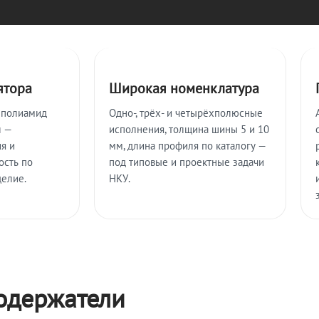
ятора
Широкая номенклатура
 полиамид
Одно-, трёх- и четырёхполюсные
л —
исполнения, толщина шины 5 и 10
я и
мм, длина профиля по каталогу —
ость по
под типовые и проектные задачи
делие.
НКУ.
одержатели