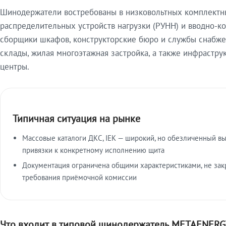
Шинодержатели востребованы в низковольтных комплектны
распределительных устройств нагрузки (РУНН) и вводно-к
сборщики шкафов, конструкторские бюро и службы снабже
склады, жилая многоэтажная застройка, а также инфрастр
центры.
Типичная ситуация на рынке
Массовые каталоги ДКС, IEK — широкий, но обезличенный в
привязки к конкретному исполнению щита
Документация ограничена общими характеристиками, не зак
требования приёмочной комиссии
Что входит в типовой шинодержатель METAENERG