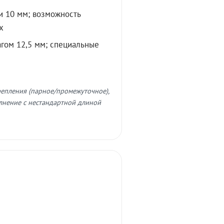
и 10 мм; возможность
х
агом 12,5 мм; специальные
репления (парное/промежуточное),
лнение с нестандартной длиной