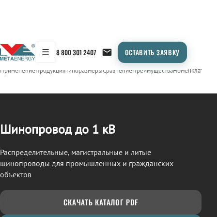
☰
8 800 301 2407
ОСТАВИТЬ ЗАЯВКУ
/
ШИНОПРОВОД
← Продукция
Применение
Продукция
Типоразмеры
Сравнение
Преимущества
Номенклатура
О
Шинопровод до 1 кВ
Распределительные, магистральные и литые
шинопроводы для промышленных и гражданских
объектов
СКАЧАТЬ КАТАЛОГ PDF