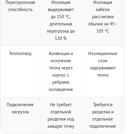
Перегрузочная
Изоляция
Изоляция
способность
выдерживает
кабеля
до 150 °C,
рассчитана
длительная
обычно на 95–
перегрузка до
105 °C
120 %
Теплоотвод
Конвекция и
Изоляционные
излучение
слои
тепла через
задерживают
корпус с
тепло
рёбрами
охлаждения
Подключение
Не требует
Требуется
нагрузок
отдельной
разделка и
разделки под
отдельное
каждую точку
подключение