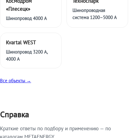
Космодром
Техноспарк
«Плесецк»
Шинопроводная
система 1200–5000 А
Шинопровод 4000 А
Kvartal WEST
Шинопровод 3200 А,
4000 А
Все объекты →
Справка
Краткие ответы по подбору и применению — по
каталогам METAENERGY.