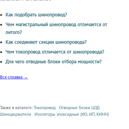
Как подобрать шинопровод?
Чем магистральный шинопровод отличается от
литого?
Как соединяют секции шинопровода?
Чем токопровод отличается от шинопровода?
Для чего отводные блоки отбора мощности?
Вся справка →
Также в каталоге:
Токопровод
·
Отводные блоки ЦОД
·
Смежные продукты
Шинодержатели
·
Изоляторы эпоксидные (ИО, ИП, КИНН)