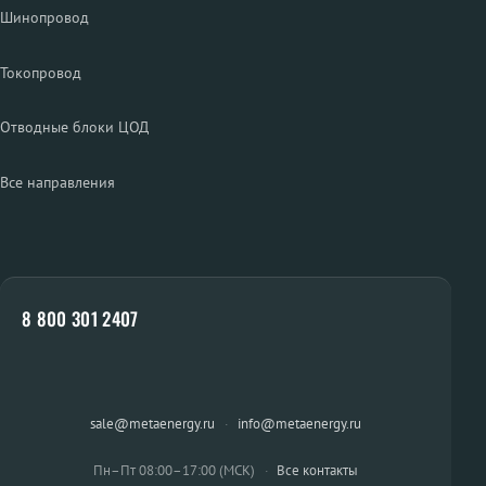
Шинопровод
Токопровод
Отводные блоки ЦОД
Все направления
8 800 301 2407
sale@metaenergy.ru
·
info@metaenergy.ru
Пн–Пт 08:00–17:00 (МСК)
·
Все контакты