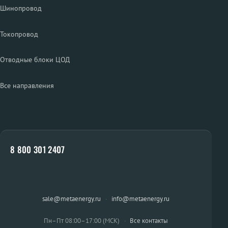
Шинопровод
Токопровод
Отводные блоки ЦОД
Все направления
8 800 301 2407
sale@metaenergy.ru
·
info@metaenergy.ru
Пн–Пт 08:00–17:00 (МСК)
·
Все контакты