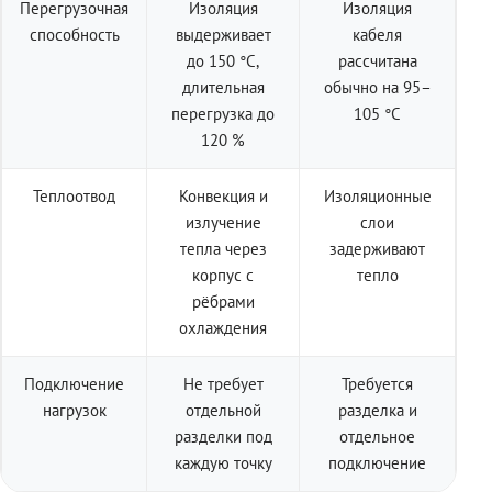
Перегрузочная
Изоляция
Изоляция
способность
выдерживает
кабеля
до 150 °C,
рассчитана
длительная
обычно на 95–
перегрузка до
105 °C
120 %
Теплоотвод
Конвекция и
Изоляционные
излучение
слои
тепла через
задерживают
корпус с
тепло
рёбрами
охлаждения
Подключение
Не требует
Требуется
нагрузок
отдельной
разделка и
разделки под
отдельное
каждую точку
подключение