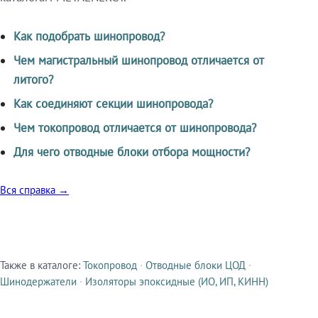
Как подобрать шинопровод?
Чем магистральный шинопровод отличается от
литого?
Как соединяют секции шинопровода?
Чем токопровод отличается от шинопровода?
Для чего отводные блоки отбора мощности?
Вся справка →
Также в каталоге:
Токопровод
·
Отводные блоки ЦОД
·
Смежные продукты
Шинодержатели
·
Изоляторы эпоксидные (ИО, ИП, КИНН)