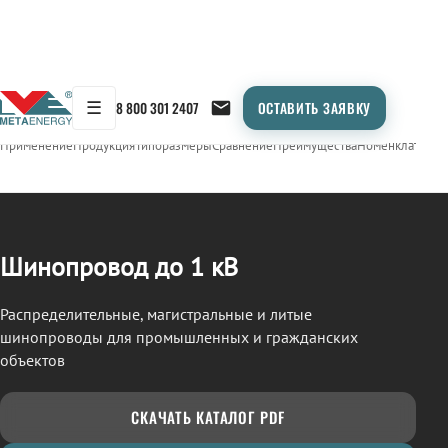
☰
8 800 301 2407
ОСТАВИТЬ ЗАЯВКУ
/
ШИНОПРОВОД
← Продукция
Применение
Продукция
Типоразмеры
Сравнение
Преимущества
Номенклатура
О
Шинопровод до 1 кВ
Распределительные, магистральные и литые
шинопроводы для промышленных и гражданских
объектов
СКАЧАТЬ КАТАЛОГ PDF