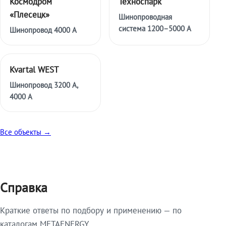
Космодром
Техноспарк
«Плесецк»
Шинопроводная
система 1200–5000 А
Шинопровод 4000 А
Kvartal WEST
Шинопровод 3200 А,
4000 А
Все объекты →
Справка
Краткие ответы по подбору и применению — по
каталогам METAENERGY.