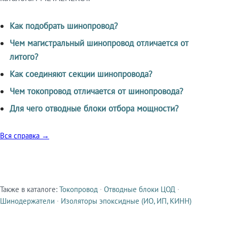
Как подобрать шинопровод?
Чем магистральный шинопровод отличается от
литого?
Как соединяют секции шинопровода?
Чем токопровод отличается от шинопровода?
Для чего отводные блоки отбора мощности?
Вся справка →
Также в каталоге:
Токопровод
·
Отводные блоки ЦОД
·
Смежные продукты
Шинодержатели
·
Изоляторы эпоксидные (ИО, ИП, КИНН)