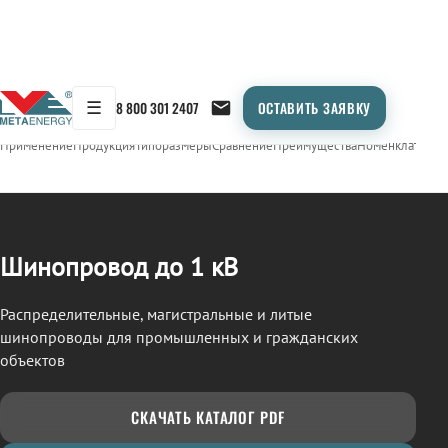
☰
8 800 301 2407
ОСТАВИТЬ ЗАЯВКУ
/
ШИНОПРОВОД
← Продукция
Применение
Продукция
Типоразмеры
Сравнение
Преимущества
Номенклатура
О
Шинопровод до 1 кВ
Распределительные, магистральные и литые
шинопроводы для промышленных и гражданских
объектов
СКАЧАТЬ КАТАЛОГ PDF