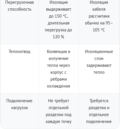
Перегрузочная
Изоляция
Изоляция
способность
выдерживает
кабеля
до 150 °C,
рассчитана
длительная
обычно на 95–
перегрузка до
105 °C
120 %
Теплоотвод
Конвекция и
Изоляционные
излучение
слои
тепла через
задерживают
корпус с
тепло
рёбрами
охлаждения
Подключение
Не требует
Требуется
нагрузок
отдельной
разделка и
разделки под
отдельное
каждую точку
подключение