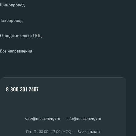
Шинопровод
Токопровод
Отводные блоки ЦОД
Все направления
8 800 301 2407
sale@metaenergy.ru
·
info@metaenergy.ru
Пн–Пт 08:00–17:00 (МСК)
·
Все контакты