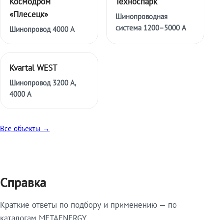
Космодром
Техноспарк
«Плесецк»
Шинопроводная
система 1200–5000 А
Шинопровод 4000 А
Kvartal WEST
Шинопровод 3200 А,
4000 А
Все объекты →
Справка
Краткие ответы по подбору и применению — по
каталогам METAENERGY.