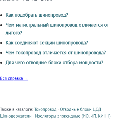
Как подобрать шинопровод?
Чем магистральный шинопровод отличается от
литого?
Как соединяют секции шинопровода?
Чем токопровод отличается от шинопровода?
Для чего отводные блоки отбора мощности?
Вся справка →
Также в каталоге:
Токопровод
·
Отводные блоки ЦОД
·
Смежные продукты
Шинодержатели
·
Изоляторы эпоксидные (ИО, ИП, КИНН)