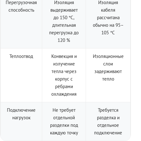
Перегрузочная
Изоляция
Изоляция
способность
выдерживает
кабеля
до 150 °C,
рассчитана
длительная
обычно на 95–
перегрузка до
105 °C
120 %
Теплоотвод
Конвекция и
Изоляционные
излучение
слои
тепла через
задерживают
корпус с
тепло
рёбрами
охлаждения
Подключение
Не требует
Требуется
нагрузок
отдельной
разделка и
разделки под
отдельное
каждую точку
подключение