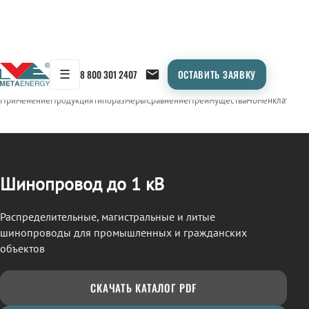
☰
8 800 301 2407
ОСТАВИТЬ ЗАЯВКУ
/
ШИНОПРОВОД
← Продукция
Применение
Продукция
Типоразмеры
Сравнение
Преимущества
Номенклатура
О
Шинопровод до 1 кВ
Распределительные, магистральные и литые
шинопроводы для промышленных и гражданских
объектов
СКАЧАТЬ КАТАЛОГ PDF