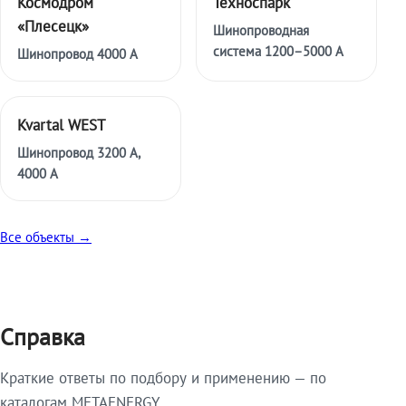
Космодром
Техноспарк
«Плесецк»
Шинопроводная
система 1200–5000 А
Шинопровод 4000 А
Kvartal WEST
Шинопровод 3200 А,
4000 А
Все объекты →
Справка
Краткие ответы по подбору и применению — по
каталогам METAENERGY.