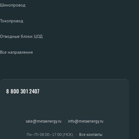
Шинопровод
Токопровод
Отводные блоки ЦОД
Все направления
8 800 301 2407
sale@metaenergy.ru
·
info@metaenergy.ru
Пн–Пт 08:00–17:00 (МСК)
·
Все контакты