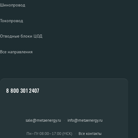
Шинопровод
Токопровод
Отводные блоки ЦОД
Все направления
8 800 301 2407
sale@metaenergy.ru
·
info@metaenergy.ru
Пн–Пт 08:00–17:00 (МСК)
·
Все контакты