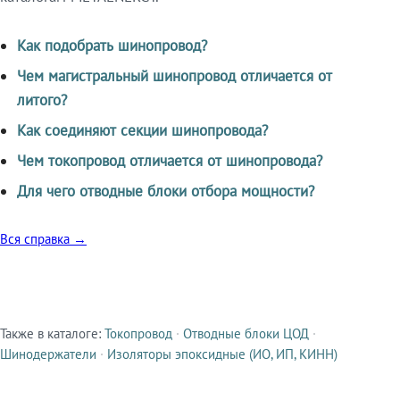
Как подобрать шинопровод?
Чем магистральный шинопровод отличается от
литого?
Как соединяют секции шинопровода?
Чем токопровод отличается от шинопровода?
Для чего отводные блоки отбора мощности?
Вся справка →
Также в каталоге:
Токопровод
·
Отводные блоки ЦОД
·
Смежные продукты
Шинодержатели
·
Изоляторы эпоксидные (ИО, ИП, КИНН)