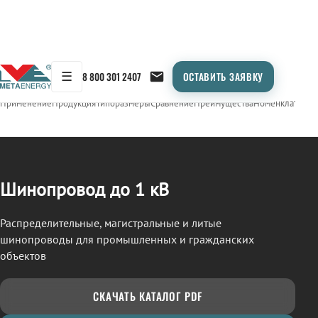
☰
8 800 301 2407
ОСТАВИТЬ ЗАЯВКУ
/
ШИНОПРОВОД
← Продукция
Применение
Продукция
Типоразмеры
Сравнение
Преимущества
Номенклатура
О
Шинопровод до 1 кВ
Распределительные, магистральные и литые
шинопроводы для промышленных и гражданских
объектов
СКАЧАТЬ КАТАЛОГ PDF