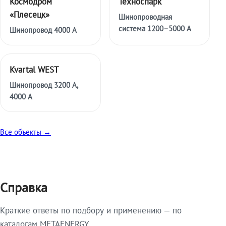
Космодром
Техноспарк
«Плесецк»
Шинопроводная
система 1200–5000 А
Шинопровод 4000 А
Kvartal WEST
Шинопровод 3200 А,
4000 А
Все объекты →
Справка
Краткие ответы по подбору и применению — по
каталогам METAENERGY.