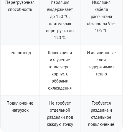
Перегрузочная
Изоляция
Изоляция
способность
выдерживает
кабеля
до 150 °C,
рассчитана
длительная
обычно на 95–
перегрузка до
105 °C
120 %
Теплоотвод
Конвекция и
Изоляционные
излучение
слои
тепла через
задерживают
корпус с
тепло
рёбрами
охлаждения
Подключение
Не требует
Требуется
нагрузок
отдельной
разделка и
разделки под
отдельное
каждую точку
подключение