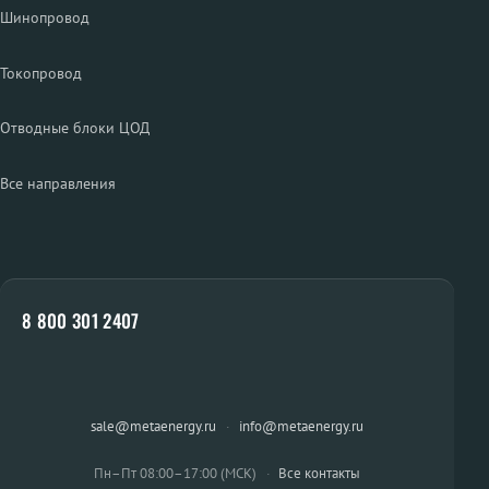
Шинопровод
Токопровод
Отводные блоки ЦОД
Все направления
8 800 301 2407
sale@metaenergy.ru
·
info@metaenergy.ru
Пн–Пт 08:00–17:00 (МСК)
·
Все контакты