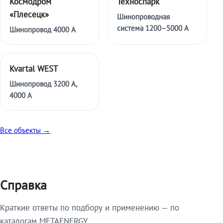
Космодром
Техноспарк
«Плесецк»
Шинопроводная
система 1200–5000 А
Шинопровод 4000 А
Kvartal WEST
Шинопровод 3200 А,
4000 А
Все объекты →
Справка
Краткие ответы по подбору и применению — по
каталогам METAENERGY.