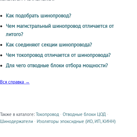
Как подобрать шинопровод?
Чем магистральный шинопровод отличается от
литого?
Как соединяют секции шинопровода?
Чем токопровод отличается от шинопровода?
Для чего отводные блоки отбора мощности?
Вся справка →
Также в каталоге:
Токопровод
·
Отводные блоки ЦОД
·
Смежные продукты
Шинодержатели
·
Изоляторы эпоксидные (ИО, ИП, КИНН)