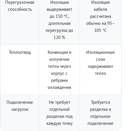
Перегрузочная
Изоляция
Изоляция
способность
выдерживает
кабеля
до 150 °C,
рассчитана
длительная
обычно на 95–
перегрузка до
105 °C
120 %
Теплоотвод
Конвекция и
Изоляционные
излучение
слои
тепла через
задерживают
корпус с
тепло
рёбрами
охлаждения
Подключение
Не требует
Требуется
нагрузок
отдельной
разделка и
разделки под
отдельное
каждую точку
подключение