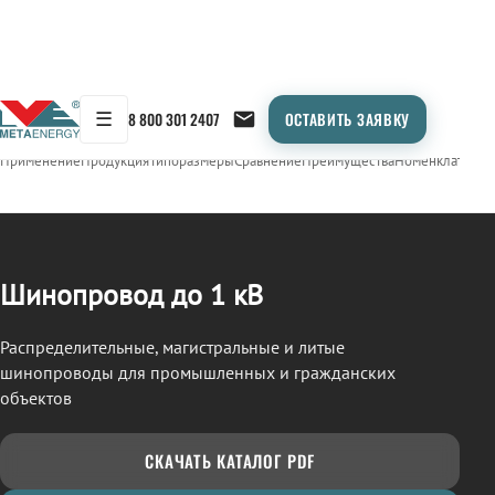
☰
8 800 301 2407
ОСТАВИТЬ ЗАЯВКУ
/
ШИНОПРОВОД
← Продукция
Применение
Продукция
Типоразмеры
Сравнение
Преимущества
Номенклатура
О
Шинопровод до 1 кВ
Распределительные, магистральные и литые
шинопроводы для промышленных и гражданских
объектов
СКАЧАТЬ КАТАЛОГ PDF