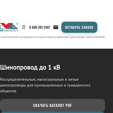
☰
8 800 301 2407
ОСТАВИТЬ ЗАЯВКУ
/
ШИНОПРОВОД
← Продукция
Применение
Продукция
Типоразмеры
Сравнение
Преимущества
Номенклатура
О
Шинопровод до 1 кВ
Распределительные, магистральные и литые
шинопроводы для промышленных и гражданских
объектов
СКАЧАТЬ КАТАЛОГ PDF