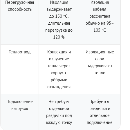
Перегрузочная
Изоляция
Изоляция
способность
выдерживает
кабеля
до 150 °C,
рассчитана
длительная
обычно на 95–
перегрузка до
105 °C
120 %
Теплоотвод
Конвекция и
Изоляционные
излучение
слои
тепла через
задерживают
корпус с
тепло
рёбрами
охлаждения
Подключение
Не требует
Требуется
нагрузок
отдельной
разделка и
разделки под
отдельное
каждую точку
подключение