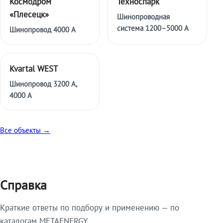
Космодром
Техноспарк
«Плесецк»
Шинопроводная
система 1200–5000 А
Шинопровод 4000 А
Kvartal WEST
Шинопровод 3200 А,
4000 А
Все объекты →
Справка
Краткие ответы по подбору и применению — по
каталогам METAENERGY.