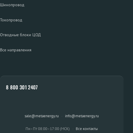
Шинопровод
Токопровод
Отводные блоки ЦОД
Все направления
8 800 301 2407
sale@metaenergy.ru
·
info@metaenergy.ru
Пн–Пт 08:00–17:00 (МСК)
·
Все контакты