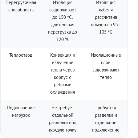
Перегрузочная
Изоляция
Изоляция
способность
выдерживает
кабеля
до 150 °C,
рассчитана
длительная
обычно на 95–
перегрузка до
105 °C
120 %
Теплоотвод
Конвекция и
Изоляционные
излучение
слои
тепла через
задерживают
корпус с
тепло
рёбрами
охлаждения
Подключение
Не требует
Требуется
нагрузок
отдельной
разделка и
разделки под
отдельное
каждую точку
подключение