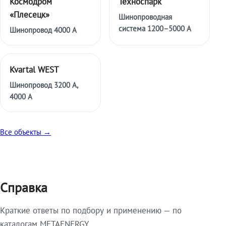
Космодром
Техноспарк
«Плесецк»
Шинопроводная
система 1200–5000 А
Шинопровод 4000 А
Kvartal WEST
Шинопровод 3200 А,
4000 А
Все объекты →
Справка
Краткие ответы по подбору и применению — по
каталогам METAENERGY.