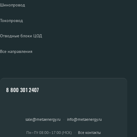
Шинопровод
Токопровод
Отводные блоки ЦОД
Все направления
8 800 301 2407
sale@metaenergy.ru
·
info@metaenergy.ru
Пн–Пт 08:00–17:00 (МСК)
·
Все контакты