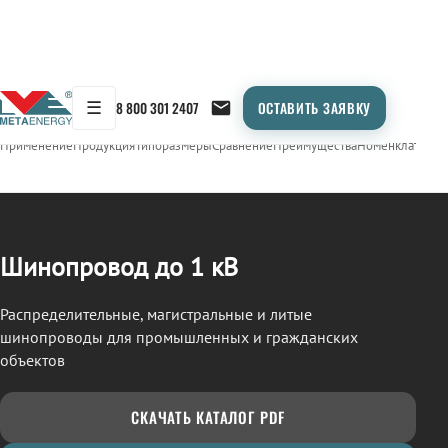
☰
8 800 301 2407
ОСТАВИТЬ ЗАЯВКУ
/
ШИНОПРОВОД
← Продукция
Применение
Продукция
Типоразмеры
Сравнение
Преимущества
Номенклатура
О
Шинопровод до 1 кВ
Распределительные, магистральные и литые
шинопроводы для промышленных и гражданских
объектов
СКАЧАТЬ КАТАЛОГ PDF