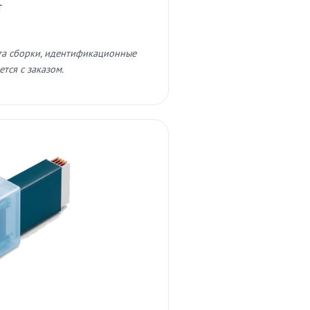
т
та сборки, идентификационные
тся с заказом.