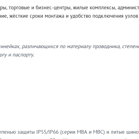
ры, торговые и бизнес-центры, жилые комплексы, админис
ение, жёсткие сроки монтажа и удобство подключения узло
нейках, различающихся по материалу проводника, степен
гу и паспорту.
епенью защиты IP55/IP66 (серии МВА и МВС) и литые шин