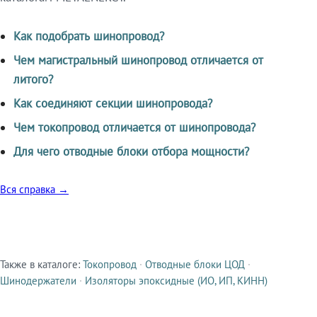
Как подобрать шинопровод?
Чем магистральный шинопровод отличается от
литого?
Как соединяют секции шинопровода?
Чем токопровод отличается от шинопровода?
Для чего отводные блоки отбора мощности?
Вся справка →
Также в каталоге:
Токопровод
·
Отводные блоки ЦОД
·
Смежные продукты
Шинодержатели
·
Изоляторы эпоксидные (ИО, ИП, КИНН)