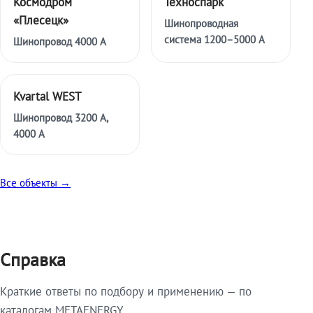
Космодром
Техноспарк
«Плесецк»
Шинопроводная
система 1200–5000 А
Шинопровод 4000 А
Kvartal WEST
Шинопровод 3200 А,
4000 А
Все объекты →
Справка
Краткие ответы по подбору и применению — по
каталогам METAENERGY.