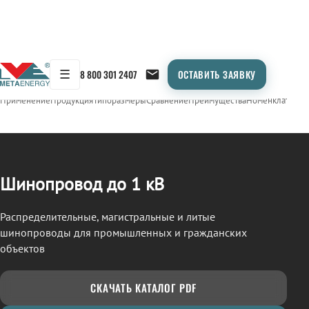
☰
8 800 301 2407
ОСТАВИТЬ ЗАЯВКУ
/
ШИНОПРОВОД
← Продукция
Применение
Продукция
Типоразмеры
Сравнение
Преимущества
Номенклатура
О
Шинопровод до 1 кВ
Распределительные, магистральные и литые
шинопроводы для промышленных и гражданских
объектов
СКАЧАТЬ КАТАЛОГ PDF