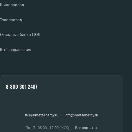
Шинопровод
Токопровод
Отводные блоки ЦОД
Все направления
8 800 301 2407
sale@metaenergy.ru
·
info@metaenergy.ru
Пн–Пт 08:00–17:00 (МСК)
·
Все контакты