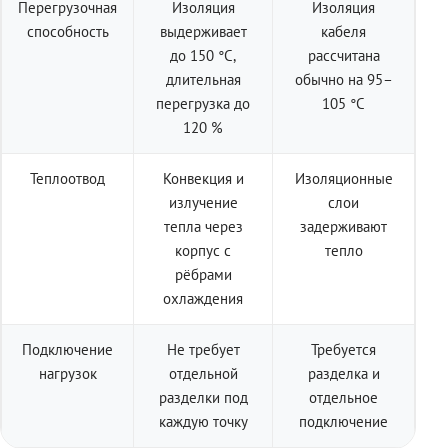
Перегрузочная
Изоляция
Изоляция
способность
выдерживает
кабеля
до 150 °C,
рассчитана
длительная
обычно на 95–
перегрузка до
105 °C
120 %
Теплоотвод
Конвекция и
Изоляционные
излучение
слои
тепла через
задерживают
корпус с
тепло
рёбрами
охлаждения
Подключение
Не требует
Требуется
нагрузок
отдельной
разделка и
разделки под
отдельное
каждую точку
подключение