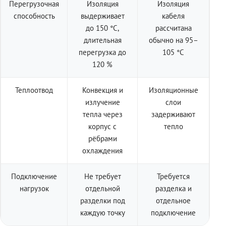
Перегрузочная
Изоляция
Изоляция
способность
выдерживает
кабеля
до 150 °C,
рассчитана
длительная
обычно на 95–
перегрузка до
105 °C
120 %
Теплоотвод
Конвекция и
Изоляционные
излучение
слои
тепла через
задерживают
корпус с
тепло
рёбрами
охлаждения
Подключение
Не требует
Требуется
нагрузок
отдельной
разделка и
разделки под
отдельное
каждую точку
подключение