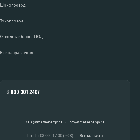
Шинопровод
Токопровод
Отводные блоки ЦОД
Все направления
8 800 301 2407
sale@metaenergy.ru
·
info@metaenergy.ru
Пн–Пт 08:00–17:00 (МСК)
·
Все контакты