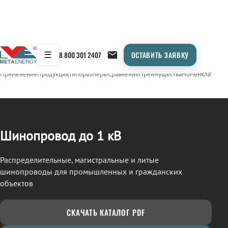
☰
8 800 301 2407
ОСТАВИТЬ ЗАЯВКУ
/
ШИНОПРОВОД
← Продукция
Применение
Продукция
Типоразмеры
Сравнение
Преимущества
Номенклатура
О
Шинопровод до 1 кВ
Распределительные, магистральные и литые
шинопроводы для промышленных и гражданских
объектов
СКАЧАТЬ КАТАЛОГ PDF