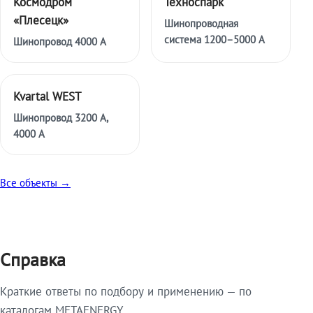
Космодром
Техноспарк
«Плесецк»
Шинопроводная
система 1200–5000 А
Шинопровод 4000 А
Kvartal WEST
Шинопровод 3200 А,
4000 А
Все объекты →
Справка
Краткие ответы по подбору и применению — по
каталогам METAENERGY.