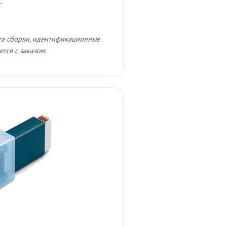
т
та сборки, идентификационные
тся с заказом.