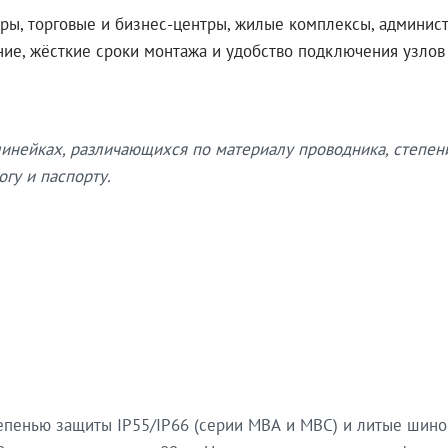
ры, торговые и бизнес-центры, жилые комплексы, админис
ение, жёсткие сроки монтажа и удобство подключения узло
нейках, различающихся по материалу проводника, степен
гу и паспорту.
епенью защиты IP55/IP66 (серии МВА и МВС) и литые шин