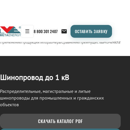
☰
8 800 301 2407
ОСТАВИТЬ ЗАЯВКУ
/
ШИНОПРОВОД
← Продукция
Применение
Продукция
Типоразмеры
Сравнение
Преимущества
Номенклатура
О
Шинопровод до 1 кВ
Распределительные, магистральные и литые
шинопроводы для промышленных и гражданских
объектов
СКАЧАТЬ КАТАЛОГ PDF