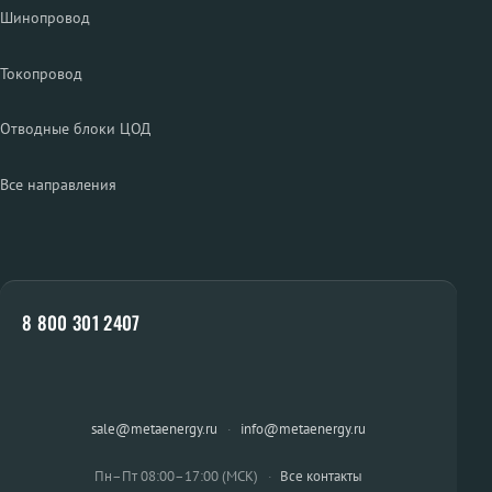
Шинопровод
Токопровод
Отводные блоки ЦОД
Все направления
8 800 301 2407
sale@metaenergy.ru
·
info@metaenergy.ru
Пн–Пт 08:00–17:00 (МСК)
·
Все контакты