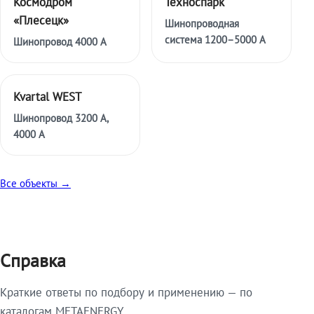
Космодром
Техноспарк
«Плесецк»
Шинопроводная
система 1200–5000 А
Шинопровод 4000 А
Kvartal WEST
Шинопровод 3200 А,
4000 А
Все объекты →
Справка
Краткие ответы по подбору и применению — по
каталогам METAENERGY.