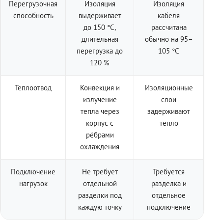
Перегрузочная
Изоляция
Изоляция
способность
выдерживает
кабеля
до 150 °C,
рассчитана
длительная
обычно на 95–
перегрузка до
105 °C
120 %
Теплоотвод
Конвекция и
Изоляционные
излучение
слои
тепла через
задерживают
корпус с
тепло
рёбрами
охлаждения
Подключение
Не требует
Требуется
нагрузок
отдельной
разделка и
разделки под
отдельное
каждую точку
подключение