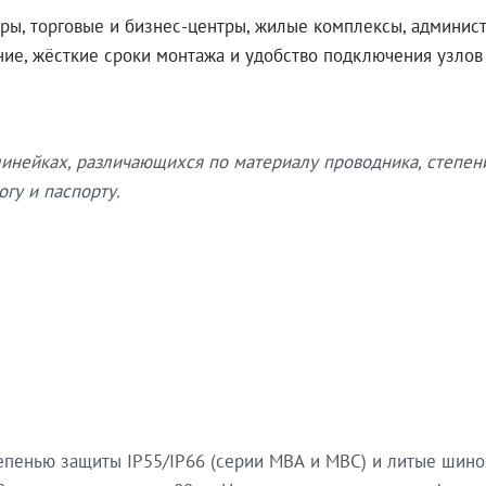
ры, торговые и бизнес-центры, жилые комплексы, админис
ение, жёсткие сроки монтажа и удобство подключения узло
нейках, различающихся по материалу проводника, степен
гу и паспорту.
епенью защиты IP55/IP66 (серии МВА и МВС) и литые шин