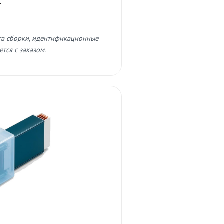
т
та сборки, идентификационные
тся с заказом.