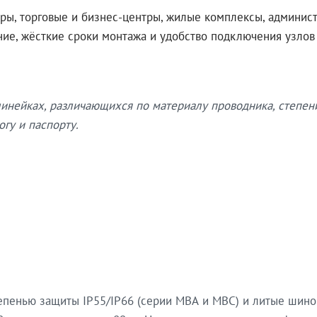
ры, торговые и бизнес-центры, жилые комплексы, админис
ение, жёсткие сроки монтажа и удобство подключения узло
нейках, различающихся по материалу проводника, степен
гу и паспорту.
епенью защиты IP55/IP66 (серии МВА и МВС) и литые шин