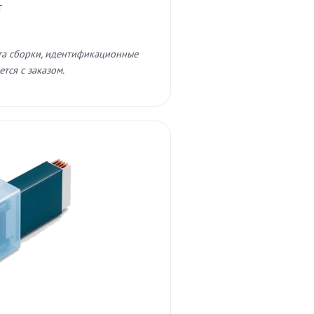
т
та сборки, идентификационные
тся с заказом.