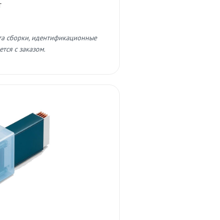
т
та сборки, идентификационные
тся с заказом.