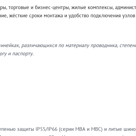
ры, торговые и бизнес-центры, жилые комплексы, админис
ение, жёсткие сроки монтажа и удобство подключения узло
нейках, различающихся по материалу проводника, степен
гу и паспорту.
епенью защиты IP55/IP66 (серии МВА и МВС) и литые шин