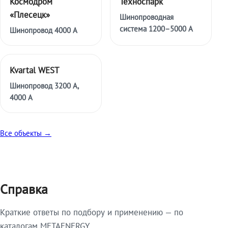
Космодром
Техноспарк
«Плесецк»
Шинопроводная
система 1200–5000 А
Шинопровод 4000 А
Kvartal WEST
Шинопровод 3200 А,
4000 А
Все объекты →
Справка
Краткие ответы по подбору и применению — по
каталогам METAENERGY.