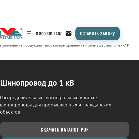
☰
8 800 301 2407
ОСТАВИТЬ ЗАЯВКУ
/
ШИНОПРОВОД
← Продукция
Применение
Продукция
Типоразмеры
Сравнение
Преимущества
Номенклатура
О
Шинопровод до 1 кВ
Распределительные, магистральные и литые
шинопроводы для промышленных и гражданских
объектов
СКАЧАТЬ КАТАЛОГ PDF