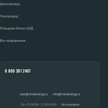
Шинопровод
Токопровод
Отводные блоки ЦОД
Все направления
8 800 301 2407
sale@metaenergy.ru
·
info@metaenergy.ru
Пн–Пт 08:00–17:00 (МСК)
·
Все контакты