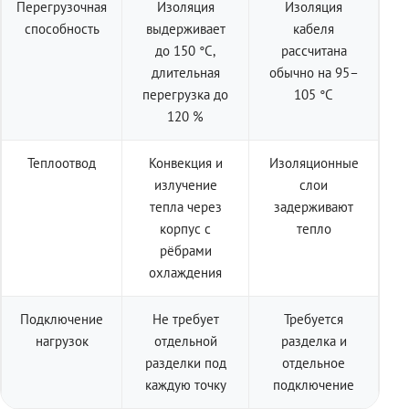
Перегрузочная
Изоляция
Изоляция
способность
выдерживает
кабеля
до 150 °C,
рассчитана
длительная
обычно на 95–
перегрузка до
105 °C
120 %
Теплоотвод
Конвекция и
Изоляционные
излучение
слои
тепла через
задерживают
корпус с
тепло
рёбрами
охлаждения
Подключение
Не требует
Требуется
нагрузок
отдельной
разделка и
разделки под
отдельное
каждую точку
подключение