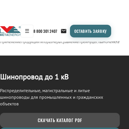
☰
8 800 301 2407
ОСТАВИТЬ ЗАЯВКУ
/
ШИНОПРОВОД
← Продукция
Применение
Продукция
Типоразмеры
Сравнение
Преимущества
Номенклатура
О
Шинопровод до 1 кВ
Распределительные, магистральные и литые
шинопроводы для промышленных и гражданских
объектов
СКАЧАТЬ КАТАЛОГ PDF