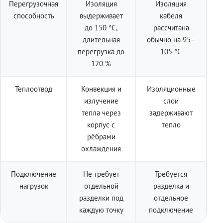
Перегрузочная
Изоляция
Изоляция
способность
выдерживает
кабеля
до 150 °C,
рассчитана
длительная
обычно на 95–
перегрузка до
105 °C
120 %
Теплоотвод
Конвекция и
Изоляционные
излучение
слои
тепла через
задерживают
корпус с
тепло
рёбрами
охлаждения
Подключение
Не требует
Требуется
нагрузок
отдельной
разделка и
разделки под
отдельное
каждую точку
подключение