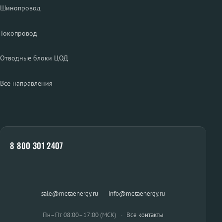
Шинопровод
Токопровод
Отводные блоки ЦОД
Все направления
8 800 301 2407
sale@metaenergy.ru
·
info@metaenergy.ru
Пн–Пт 08:00–17:00 (МСК)
·
Все контакты