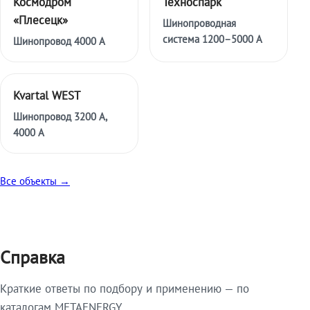
Космодром
Техноспарк
«Плесецк»
Шинопроводная
система 1200–5000 А
Шинопровод 4000 А
Kvartal WEST
Шинопровод 3200 А,
4000 А
Все объекты →
Справка
Краткие ответы по подбору и применению — по
каталогам METAENERGY.