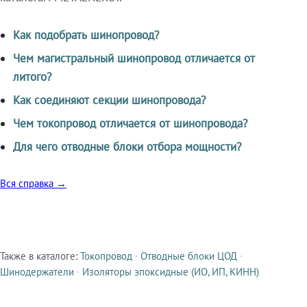
Как подобрать шинопровод?
Чем магистральный шинопровод отличается от
литого?
Как соединяют секции шинопровода?
Чем токопровод отличается от шинопровода?
Для чего отводные блоки отбора мощности?
Вся справка →
Также в каталоге:
Токопровод
·
Отводные блоки ЦОД
·
Смежные продукты
Шинодержатели
·
Изоляторы эпоксидные (ИО, ИП, КИНН)