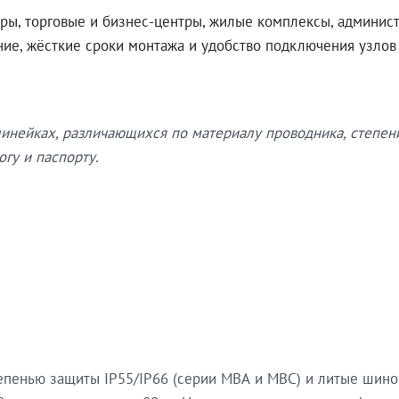
ры, торговые и бизнес-центры, жилые комплексы, админис
ение, жёсткие сроки монтажа и удобство подключения узло
нейках, различающихся по материалу проводника, степен
гу и паспорту.
епенью защиты IP55/IP66 (серии МВА и МВС) и литые шин