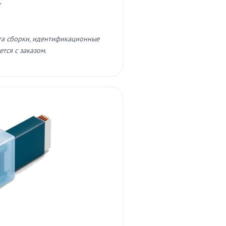
т
та сборки, идентификационные
тся с заказом.