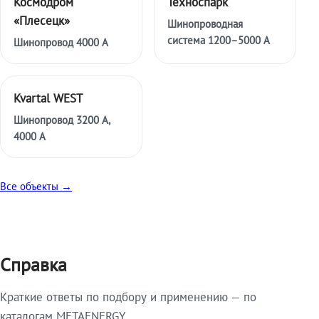
Космодром
Техноспарк
«Плесецк»
Шинопроводная
система 1200–5000 А
Шинопровод 4000 А
Kvartal WEST
Шинопровод 3200 А,
4000 А
Все объекты →
Справка
Краткие ответы по подбору и применению — по
каталогам METAENERGY.