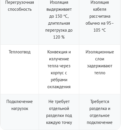
Перегрузочная
Изоляция
Изоляция
способность
выдерживает
кабеля
до 150 °C,
рассчитана
длительная
обычно на 95–
перегрузка до
105 °C
120 %
Теплоотвод
Конвекция и
Изоляционные
излучение
слои
тепла через
задерживают
корпус с
тепло
рёбрами
охлаждения
Подключение
Не требует
Требуется
нагрузок
отдельной
разделка и
разделки под
отдельное
каждую точку
подключение