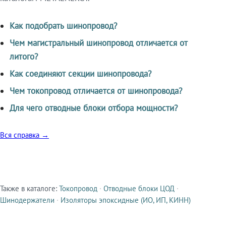
Как подобрать шинопровод?
Чем магистральный шинопровод отличается от
литого?
Как соединяют секции шинопровода?
Чем токопровод отличается от шинопровода?
Для чего отводные блоки отбора мощности?
Вся справка →
Также в каталоге:
Токопровод
·
Отводные блоки ЦОД
·
Смежные продукты
Шинодержатели
·
Изоляторы эпоксидные (ИО, ИП, КИНН)