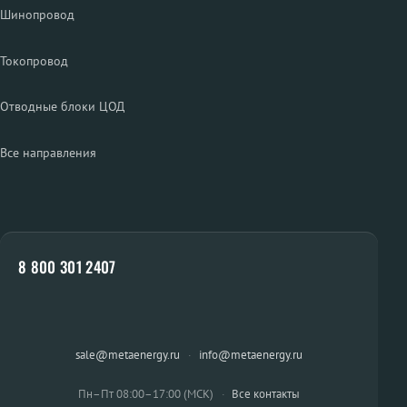
Шинопровод
Токопровод
Отводные блоки ЦОД
Все направления
8 800 301 2407
sale@metaenergy.ru
·
info@metaenergy.ru
Пн–Пт 08:00–17:00 (МСК)
·
Все контакты