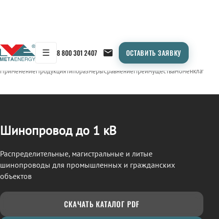
☰
8 800 301 2407
ОСТАВИТЬ ЗАЯВКУ
/
ШИНОПРОВОД
← Продукция
Применение
Продукция
Типоразмеры
Сравнение
Преимущества
Номенклатура
О
Шинопровод до 1 кВ
Распределительные, магистральные и литые
шинопроводы для промышленных и гражданских
объектов
СКАЧАТЬ КАТАЛОГ PDF