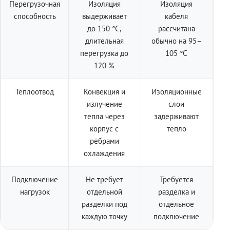
Перегрузочная
Изоляция
Изоляция
способность
выдерживает
кабеля
до 150 °C,
рассчитана
длительная
обычно на 95–
перегрузка до
105 °C
120 %
Теплоотвод
Конвекция и
Изоляционные
излучение
слои
тепла через
задерживают
корпус с
тепло
рёбрами
охлаждения
Подключение
Не требует
Требуется
нагрузок
отдельной
разделка и
разделки под
отдельное
каждую точку
подключение