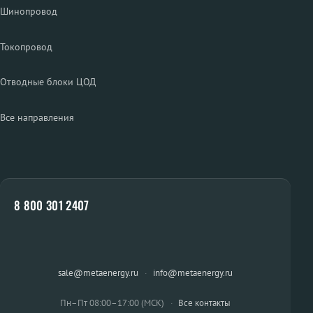
Шинопровод
Токопровод
Отводные блоки ЦОД
Все направления
8 800 301 2407
sale@metaenergy.ru
·
info@metaenergy.ru
Пн–Пт 08:00–17:00 (МСК)
·
Все контакты