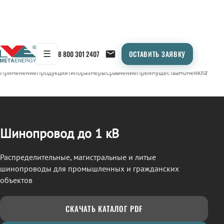
☰
8 800 301 2407
ОСТАВИТЬ ЗАЯВКУ
/
ШИНОПРОВОД
← Продукция
Применение
Продукция
Типоразмеры
Сравнение
Преимущества
Номенклатура
О
Шинопровод до 1 кВ
Распределительные, магистральные и литые
шинопроводы для промышленных и гражданских
объектов
СКАЧАТЬ КАТАЛОГ PDF