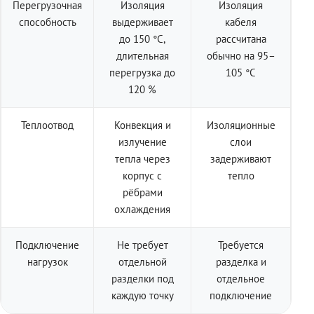
Перегрузочная
Изоляция
Изоляция
способность
выдерживает
кабеля
до 150 °C,
рассчитана
длительная
обычно на 95–
перегрузка до
105 °C
120 %
Теплоотвод
Конвекция и
Изоляционные
излучение
слои
тепла через
задерживают
корпус с
тепло
рёбрами
охлаждения
Подключение
Не требует
Требуется
нагрузок
отдельной
разделка и
разделки под
отдельное
каждую точку
подключение