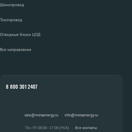
Шинопровод
Токопровод
Отводные блоки ЦОД
Все направления
8 800 301 2407
sale@metaenergy.ru
·
info@metaenergy.ru
Пн–Пт 08:00–17:00 (МСК)
·
Все контакты