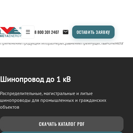
☰
8 800 301 2407
ОСТАВИТЬ ЗАЯВКУ
/
ШИНОПРОВОД
← Продукция
Применение
Продукция
Типоразмеры
Сравнение
Преимущества
Номенклатура
О
Шинопровод до 1 кВ
Распределительные, магистральные и литые
шинопроводы для промышленных и гражданских
объектов
СКАЧАТЬ КАТАЛОГ PDF