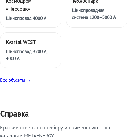
Космодром
Техноспарк
«Плесецк»
Шинопроводная
система 1200–5000 А
Шинопровод 4000 А
Kvartal WEST
Шинопровод 3200 А,
4000 А
Все объекты →
Справка
Краткие ответы по подбору и применению — по
каталогам METAENERGY.