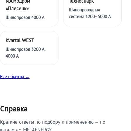
Космодром
Техноспарк
«Плесецк»
Шинопроводная
система 1200–5000 А
Шинопровод 4000 А
Kvartal WEST
Шинопровод 3200 А,
4000 А
Все объекты →
Справка
Краткие ответы по подбору и применению — по
каталогам METAENERGY.