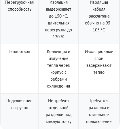
Перегрузочная
Изоляция
Изоляция
способность
выдерживает
кабеля
до 150 °C,
рассчитана
длительная
обычно на 95–
перегрузка до
105 °C
120 %
Теплоотвод
Конвекция и
Изоляционные
излучение
слои
тепла через
задерживают
корпус с
тепло
рёбрами
охлаждения
Подключение
Не требует
Требуется
нагрузок
отдельной
разделка и
разделки под
отдельное
каждую точку
подключение