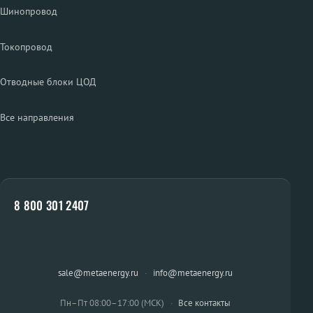
Шинопровод
Токопровод
Отводные блоки ЦОД
Все направления
8 800 301 2407
sale@metaenergy.ru
·
info@metaenergy.ru
Пн–Пт 08:00–17:00 (МСК)
·
Все контакты