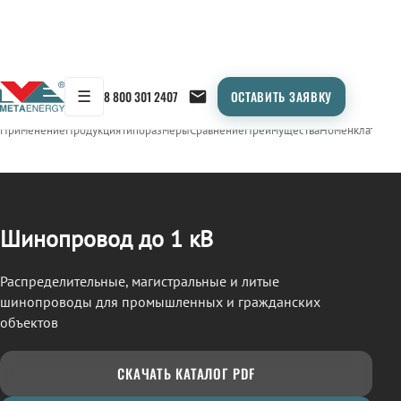
☰
8 800 301 2407
ОСТАВИТЬ ЗАЯВКУ
/
ШИНОПРОВОД
← Продукция
Применение
Продукция
Типоразмеры
Сравнение
Преимущества
Номенклатура
О
Шинопровод до 1 кВ
Распределительные, магистральные и литые
шинопроводы для промышленных и гражданских
объектов
СКАЧАТЬ КАТАЛОГ PDF