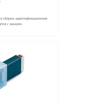
т
та сборки, идентификационные
тся с заказом.