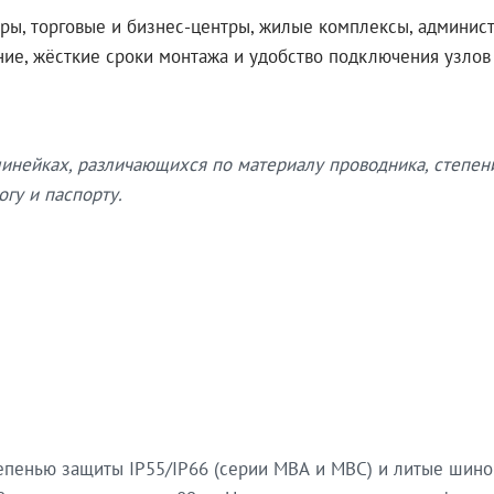
ры, торговые и бизнес-центры, жилые комплексы, админис
ение, жёсткие сроки монтажа и удобство подключения узло
нейках, различающихся по материалу проводника, степен
гу и паспорту.
епенью защиты IP55/IP66 (серии МВА и МВС) и литые шин