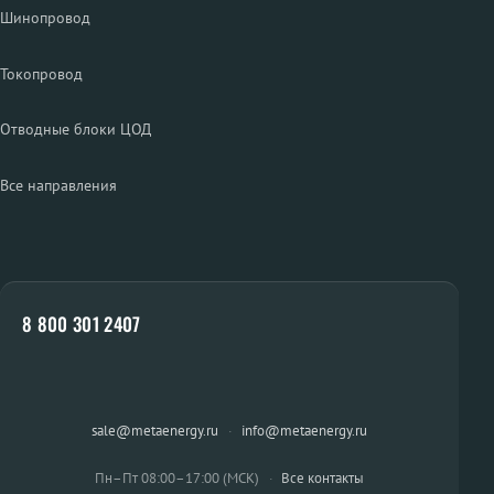
Шинопровод
Токопровод
Отводные блоки ЦОД
Все направления
8 800 301 2407
sale@metaenergy.ru
·
info@metaenergy.ru
Пн–Пт 08:00–17:00 (МСК)
·
Все контакты