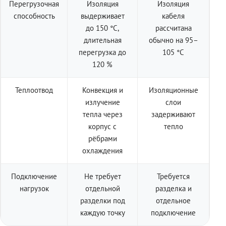
Перегрузочная
Изоляция
Изоляция
способность
выдерживает
кабеля
до 150 °C,
рассчитана
длительная
обычно на 95–
перегрузка до
105 °C
120 %
Теплоотвод
Конвекция и
Изоляционные
излучение
слои
тепла через
задерживают
корпус с
тепло
рёбрами
охлаждения
Подключение
Не требует
Требуется
нагрузок
отдельной
разделка и
разделки под
отдельное
каждую точку
подключение