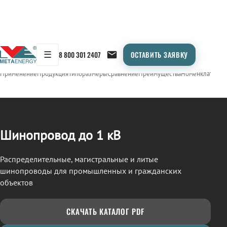
☰
8 800 301 2407
ОСТАВИТЬ ЗАЯВКУ
/
ШИНОПРОВОД
← Продукция
Применение
Продукция
Типоразмеры
Сравнение
Преимущества
Номенклатура
О
Шинопровод до 1 кВ
Распределительные, магистральные и литые
шинопроводы для промышленных и гражданских
объектов
СКАЧАТЬ КАТАЛОГ PDF