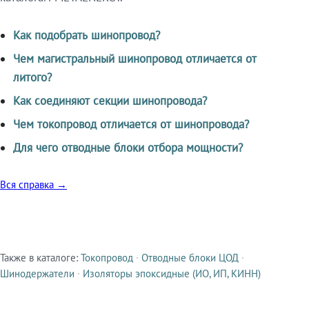
Как подобрать шинопровод?
Чем магистральный шинопровод отличается от
литого?
Как соединяют секции шинопровода?
Чем токопровод отличается от шинопровода?
Для чего отводные блоки отбора мощности?
Вся справка →
Также в каталоге:
Токопровод
·
Отводные блоки ЦОД
·
Смежные продукты
Шинодержатели
·
Изоляторы эпоксидные (ИО, ИП, КИНН)