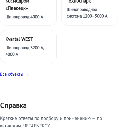
Космодром
Техноспарк
«Плесецк»
Шинопроводная
система 1200–5000 А
Шинопровод 4000 А
Kvartal WEST
Шинопровод 3200 А,
4000 А
Все объекты →
Справка
Краткие ответы по подбору и применению — по
каталогам METAENERGY.