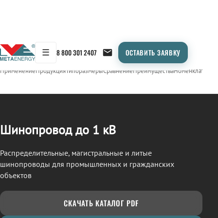
☰
8 800 301 2407
ОСТАВИТЬ ЗАЯВКУ
/
ШИНОПРОВОД
← Продукция
Применение
Продукция
Типоразмеры
Сравнение
Преимущества
Номенклатура
О
Шинопровод до 1 кВ
Распределительные, магистральные и литые
шинопроводы для промышленных и гражданских
объектов
СКАЧАТЬ КАТАЛОГ PDF