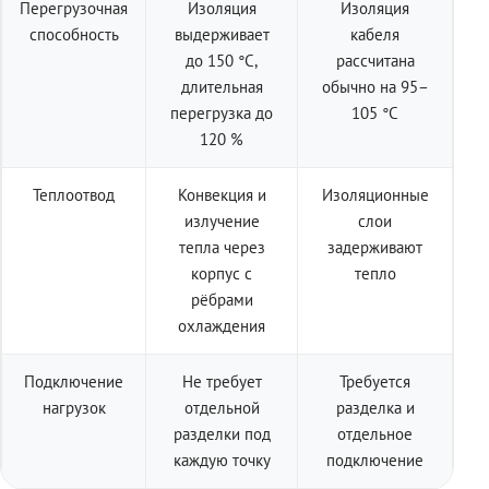
Перегрузочная
Изоляция
Изоляция
способность
выдерживает
кабеля
до 150 °C,
рассчитана
длительная
обычно на 95–
перегрузка до
105 °C
120 %
Теплоотвод
Конвекция и
Изоляционные
излучение
слои
тепла через
задерживают
корпус с
тепло
рёбрами
охлаждения
Подключение
Не требует
Требуется
нагрузок
отдельной
разделка и
разделки под
отдельное
каждую точку
подключение