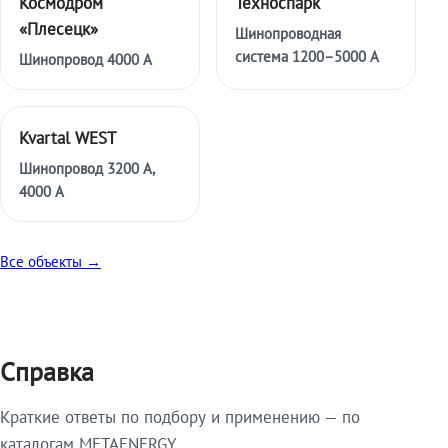
Космодром
Техноспарк
«Плесецк»
Шинопроводная
система 1200–5000 А
Шинопровод 4000 А
Kvartal WEST
Шинопровод 3200 А,
4000 А
Все объекты →
Справка
Краткие ответы по подбору и применению — по
каталогам METAENERGY.