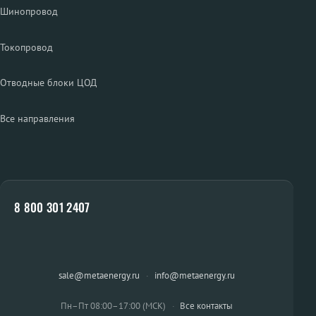
Шинопровод
Токопровод
Отводные блоки ЦОД
Все направления
8 800 301 2407
sale@metaenergy.ru
·
info@metaenergy.ru
Пн–Пт 08:00–17:00 (МСК)
·
Все контакты