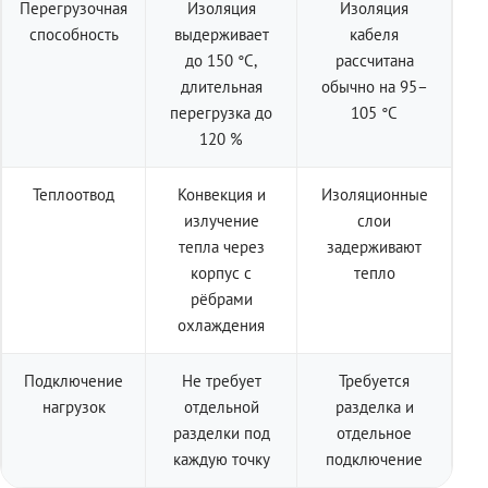
Перегрузочная
Изоляция
Изоляция
способность
выдерживает
кабеля
до 150 °C,
рассчитана
длительная
обычно на 95–
перегрузка до
105 °C
120 %
Теплоотвод
Конвекция и
Изоляционные
излучение
слои
тепла через
задерживают
корпус с
тепло
рёбрами
охлаждения
Подключение
Не требует
Требуется
нагрузок
отдельной
разделка и
разделки под
отдельное
каждую точку
подключение