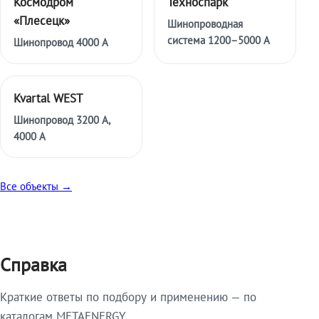
Космодром
Техноспарк
«Плесецк»
Шинопроводная
система 1200–5000 А
Шинопровод 4000 А
Kvartal WEST
Шинопровод 3200 А,
4000 А
Все объекты →
Справка
Краткие ответы по подбору и применению — по
каталогам METAENERGY.