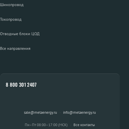
Шинопровод
Токопровод
Отводные блоки ЦОД
Все направления
8 800 301 2407
sale@metaenergy.ru
·
info@metaenergy.ru
Пн–Пт 08:00–17:00 (МСК)
·
Все контакты