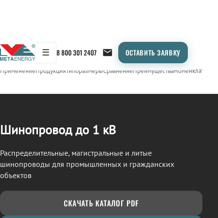
☰
8 800 301 2407
ОСТАВИТЬ ЗАЯВКУ
/
ШИНОПРОВОД
← Продукция
Применение
Продукция
Типоразмеры
Сравнение
Преимущества
Номенклатура
О
Шинопровод до 1 кВ
Распределительные, магистральные и литые
шинопроводы для промышленных и гражданских
объектов
СКАЧАТЬ КАТАЛОГ PDF