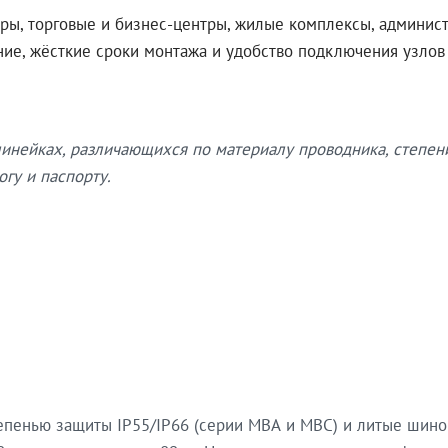
ры, торговые и бизнес-центры, жилые комплексы, админис
ение, жёсткие сроки монтажа и удобство подключения узло
нейках, различающихся по материалу проводника, степен
гу и паспорту.
епенью защиты IP55/IP66 (серии МВА и МВС) и литые шин