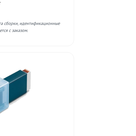
т
та сборки, идентификационные
тся с заказом.