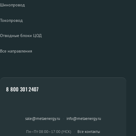
Шинопровод
Токопровод
Отводные блоки ЦОД
Все направления
8 800 301 2407
sale@metaenergy.ru
·
info@metaenergy.ru
Пн–Пт 08:00–17:00 (МСК)
·
Все контакты