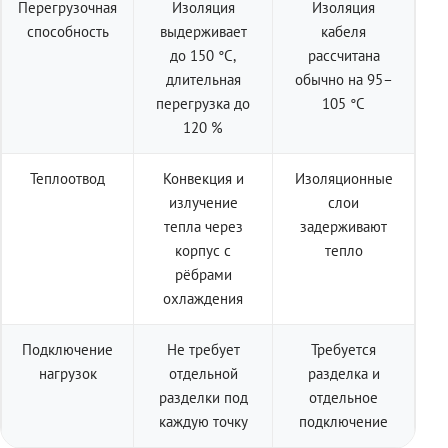
Перегрузочная
Изоляция
Изоляция
способность
выдерживает
кабеля
до 150 °C,
рассчитана
длительная
обычно на 95–
перегрузка до
105 °C
120 %
Теплоотвод
Конвекция и
Изоляционные
излучение
слои
тепла через
задерживают
корпус с
тепло
рёбрами
охлаждения
Подключение
Не требует
Требуется
нагрузок
отдельной
разделка и
разделки под
отдельное
каждую точку
подключение