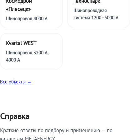
Космодром
Техноспарк
«Плесецк»
Шинопроводная
система 1200–5000 А
Шинопровод 4000 А
Kvartal WEST
Шинопровод 3200 А,
4000 А
Все объекты →
Справка
Краткие ответы по подбору и применению — по
каталогам METAENERGY.