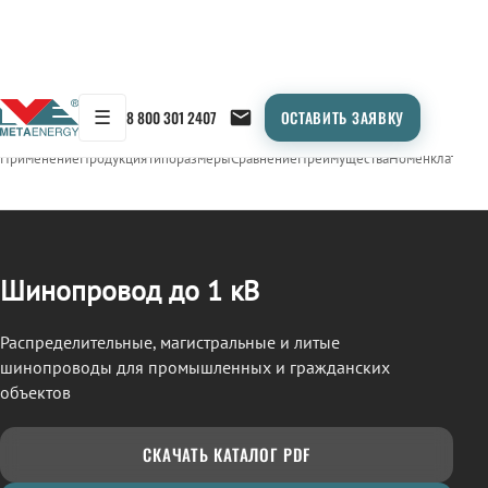
☰
8 800 301 2407
ОСТАВИТЬ ЗАЯВКУ
/
ШИНОПРОВОД
← Продукция
Применение
Продукция
Типоразмеры
Сравнение
Преимущества
Номенклатура
О
Шинопровод до 1 кВ
Распределительные, магистральные и литые
шинопроводы для промышленных и гражданских
объектов
СКАЧАТЬ КАТАЛОГ PDF