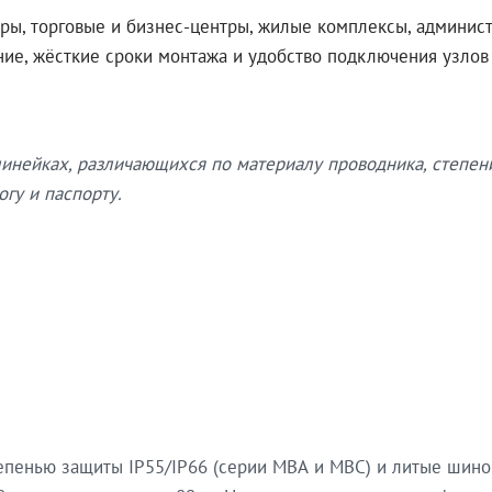
ры, торговые и бизнес-центры, жилые комплексы, админис
ение, жёсткие сроки монтажа и удобство подключения узло
нейках, различающихся по материалу проводника, степен
гу и паспорту.
епенью защиты IP55/IP66 (серии МВА и МВС) и литые шин