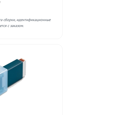
т
та сборки, идентификационные
тся с заказом.