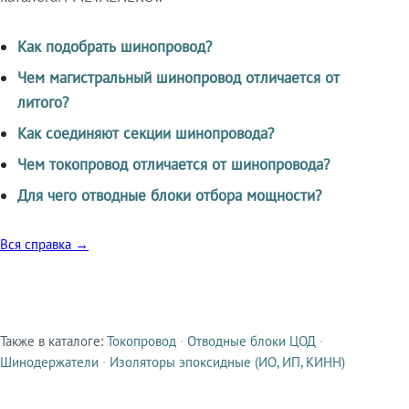
Как подобрать шинопровод?
Чем магистральный шинопровод отличается от
литого?
Как соединяют секции шинопровода?
Чем токопровод отличается от шинопровода?
Для чего отводные блоки отбора мощности?
Вся справка →
Также в каталоге:
Токопровод
·
Отводные блоки ЦОД
·
Смежные продукты
Шинодержатели
·
Изоляторы эпоксидные (ИО, ИП, КИНН)