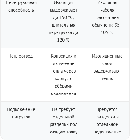
Перегрузочная
Изоляция
Изоляция
способность
выдерживает
кабеля
до 150 °C,
рассчитана
длительная
обычно на 95–
перегрузка до
105 °C
120 %
Теплоотвод
Конвекция и
Изоляционные
излучение
слои
тепла через
задерживают
корпус с
тепло
рёбрами
охлаждения
Подключение
Не требует
Требуется
нагрузок
отдельной
разделка и
разделки под
отдельное
каждую точку
подключение