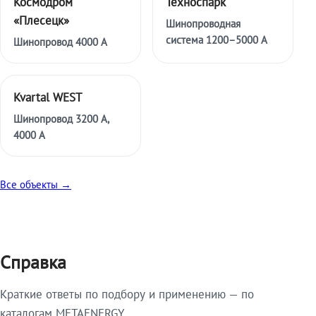
Космодром
Техноспарк
«Плесецк»
Шинопроводная
система 1200–5000 А
Шинопровод 4000 А
Kvartal WEST
Шинопровод 3200 А,
4000 А
Все объекты →
Справка
Краткие ответы по подбору и применению — по
каталогам METAENERGY.