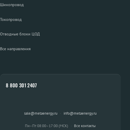
Шинопровод
Токопровод
Отводные блоки ЦОД
Все направления
8 800 301 2407
sale@metaenergy.ru
·
info@metaenergy.ru
Пн–Пт 08:00–17:00 (МСК)
·
Все контакты