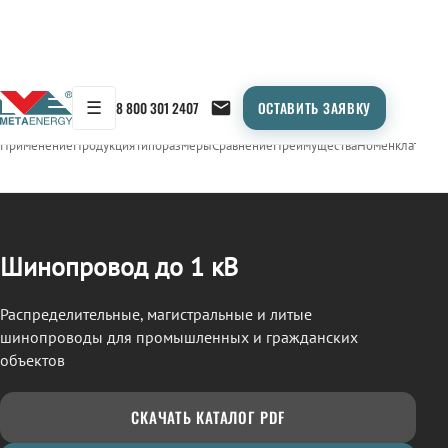
☰
8 800 301 2407
ОСТАВИТЬ ЗАЯВКУ
/
ШИНОПРОВОД
← Продукция
Применение
Продукция
Типоразмеры
Сравнение
Преимущества
Номенклатура
О
Шинопровод до 1 кВ
Распределительные, магистральные и литые
шинопроводы для промышленных и гражданских
объектов
СКАЧАТЬ КАТАЛОГ PDF