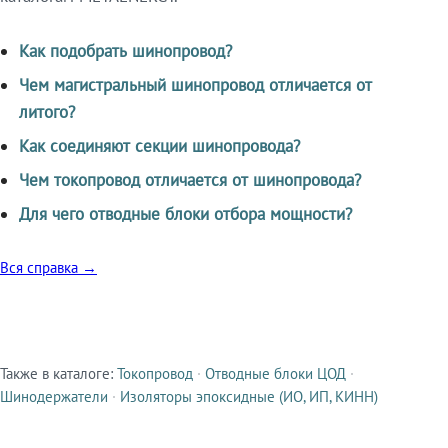
Как подобрать шинопровод?
Чем магистральный шинопровод отличается от
литого?
Как соединяют секции шинопровода?
Чем токопровод отличается от шинопровода?
Для чего отводные блоки отбора мощности?
Вся справка →
Также в каталоге:
Токопровод
·
Отводные блоки ЦОД
·
Смежные продукты
Шинодержатели
·
Изоляторы эпоксидные (ИО, ИП, КИНН)