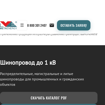
☰
8 800 301 2407
ОСТАВИТЬ ЗАЯВКУ
/
ШИНОПРОВОД
← Продукция
Применение
Продукция
Типоразмеры
Сравнение
Преимущества
Номенклатура
О
Шинопровод до 1 кВ
Распределительные, магистральные и литые
шинопроводы для промышленных и гражданских
объектов
СКАЧАТЬ КАТАЛОГ PDF