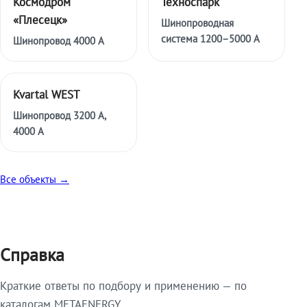
Космодром
Техноспарк
«Плесецк»
Шинопроводная
система 1200–5000 А
Шинопровод 4000 А
Kvartal WEST
Шинопровод 3200 А,
4000 А
Все объекты →
Справка
Краткие ответы по подбору и применению — по
каталогам METAENERGY.