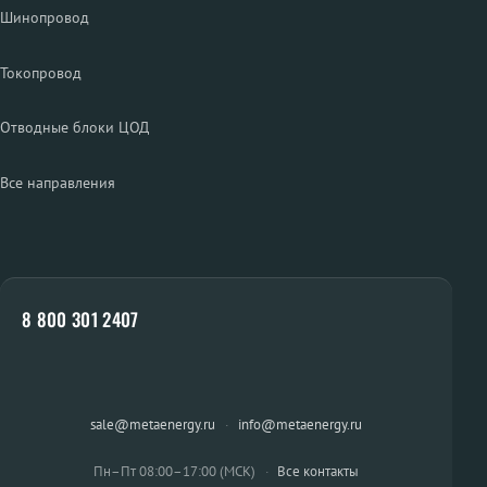
Шинопровод
Токопровод
Отводные блоки ЦОД
Все направления
8 800 301 2407
sale@metaenergy.ru
·
info@metaenergy.ru
Пн–Пт 08:00–17:00 (МСК)
·
Все контакты