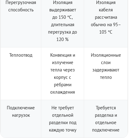
Перегрузочная
Изоляция
Изоляция
способность
выдерживает
кабеля
до 150 °C,
рассчитана
длительная
обычно на 95–
перегрузка до
105 °C
120 %
Теплоотвод
Конвекция и
Изоляционные
излучение
слои
тепла через
задерживают
корпус с
тепло
рёбрами
охлаждения
Подключение
Не требует
Требуется
нагрузок
отдельной
разделка и
разделки под
отдельное
каждую точку
подключение