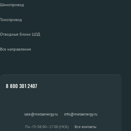
Шинопровод
Токопровод
Отводные блоки ЦОД
Все направления
8 800 301 2407
sale@metaenergy.ru
·
info@metaenergy.ru
Пн–Пт 08:00–17:00 (МСК)
·
Все контакты