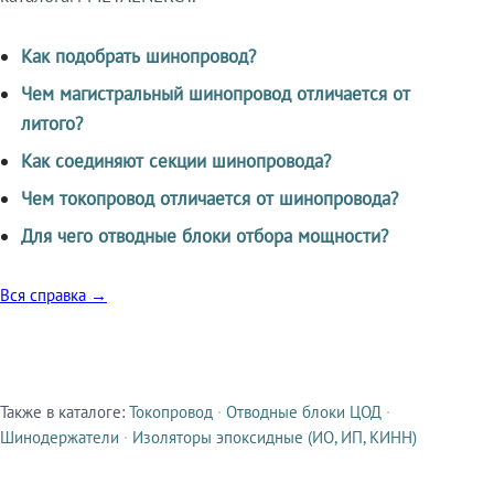
Как подобрать шинопровод?
Чем магистральный шинопровод отличается от
литого?
Как соединяют секции шинопровода?
Чем токопровод отличается от шинопровода?
Для чего отводные блоки отбора мощности?
Вся справка →
Также в каталоге:
Токопровод
·
Отводные блоки ЦОД
·
Смежные продукты
Шинодержатели
·
Изоляторы эпоксидные (ИО, ИП, КИНН)