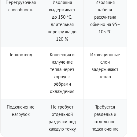
Перегрузочная
Изоляция
Изоляция
способность
выдерживает
кабеля
до 150 °C,
рассчитана
длительная
обычно на 95–
перегрузка до
105 °C
120 %
Теплоотвод
Конвекция и
Изоляционные
излучение
слои
тепла через
задерживают
корпус с
тепло
рёбрами
охлаждения
Подключение
Не требует
Требуется
нагрузок
отдельной
разделка и
разделки под
отдельное
каждую точку
подключение