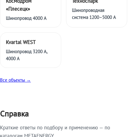
Космодром
Техноспарк
«Плесецк»
Шинопроводная
система 1200–5000 А
Шинопровод 4000 А
Kvartal WEST
Шинопровод 3200 А,
4000 А
Все объекты →
Справка
Краткие ответы по подбору и применению — по
каталогам METAENERGY.