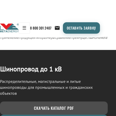
☰
8 800 301 2407
ОСТАВИТЬ ЗАЯВКУ
/
ШИНОПРОВОД
← Продукция
Применение
Продукция
Типоразмеры
Сравнение
Преимущества
Номенклатура
О
Шинопровод до 1 кВ
Распределительные, магистральные и литые
шинопроводы для промышленных и гражданских
объектов
СКАЧАТЬ КАТАЛОГ PDF