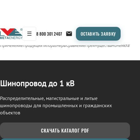
☰
8 800 301 2407
ОСТАВИТЬ ЗАЯВКУ
/
ШИНОПРОВОД
← Продукция
Применение
Продукция
Типоразмеры
Сравнение
Преимущества
Номенклатура
О
Шинопровод до 1 кВ
Распределительные, магистральные и литые
шинопроводы для промышленных и гражданских
объектов
СКАЧАТЬ КАТАЛОГ PDF