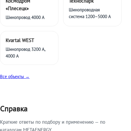
Космодром
Техноспарк
«Плесецк»
Шинопроводная
система 1200–5000 А
Шинопровод 4000 А
Kvartal WEST
Шинопровод 3200 А,
4000 А
Все объекты →
Справка
Краткие ответы по подбору и применению — по
каталогам METAENERGY.