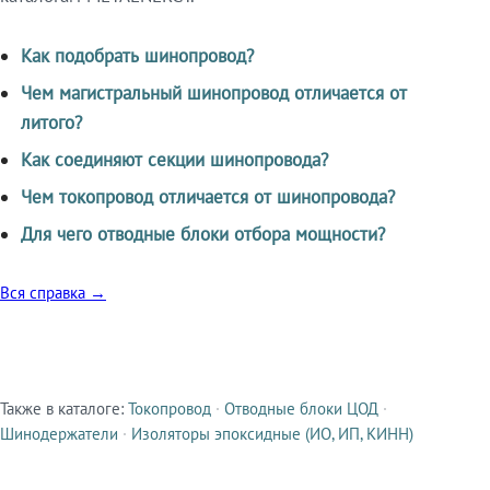
Как подобрать шинопровод?
Чем магистральный шинопровод отличается от
литого?
Как соединяют секции шинопровода?
Чем токопровод отличается от шинопровода?
Для чего отводные блоки отбора мощности?
Вся справка →
Также в каталоге:
Токопровод
·
Отводные блоки ЦОД
·
Смежные продукты
Шинодержатели
·
Изоляторы эпоксидные (ИО, ИП, КИНН)