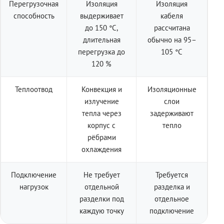
Перегрузочная
Изоляция
Изоляция
способность
выдерживает
кабеля
до 150 °C,
рассчитана
длительная
обычно на 95–
перегрузка до
105 °C
120 %
Теплоотвод
Конвекция и
Изоляционные
излучение
слои
тепла через
задерживают
корпус с
тепло
рёбрами
охлаждения
Подключение
Не требует
Требуется
нагрузок
отдельной
разделка и
разделки под
отдельное
каждую точку
подключение