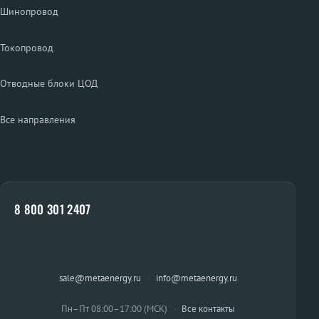
Шинопровод
Токопровод
Отводные блоки ЦОД
Все направления
8 800 301 2407
sale@metaenergy.ru
·
info@metaenergy.ru
Пн–Пт 08:00–17:00 (МСК)
·
Все контакты