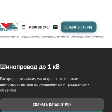
☰
8 800 301 2407
ОСТАВИТЬ ЗАЯВКУ
/
ШИНОПРОВОД
← Продукция
Применение
Продукция
Типоразмеры
Сравнение
Преимущества
Номенклатура
О
Шинопровод до 1 кВ
Распределительные, магистральные и литые
шинопроводы для промышленных и гражданских
объектов
СКАЧАТЬ КАТАЛОГ PDF