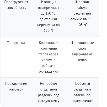
Перегрузочная
Изоляция
Изоляция
способность
выдерживает
кабеля
до 150 °C,
рассчитана
длительная
обычно на 95–
перегрузка до
105 °C
120 %
Теплоотвод
Конвекция и
Изоляционные
излучение
слои
тепла через
задерживают
корпус с
тепло
рёбрами
охлаждения
Подключение
Не требует
Требуется
нагрузок
отдельной
разделка и
разделки под
отдельное
каждую точку
подключение