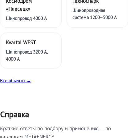
Космодром
Техноспарк
«Плесецк»
Шинопроводная
система 1200–5000 А
Шинопровод 4000 А
Kvartal WEST
Шинопровод 3200 А,
4000 А
Все объекты →
Справка
Краткие ответы по подбору и применению — по
каталогам METAENERGY.