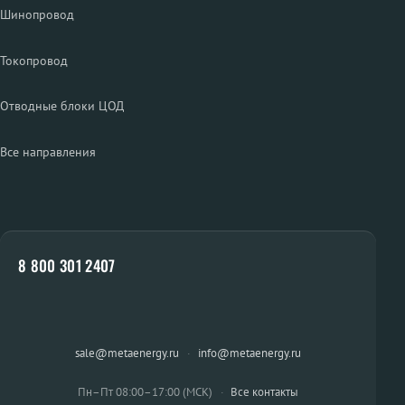
Шинопровод
Токопровод
Отводные блоки ЦОД
Все направления
8 800 301 2407
sale@metaenergy.ru
·
info@metaenergy.ru
Пн–Пт 08:00–17:00 (МСК)
·
Все контакты