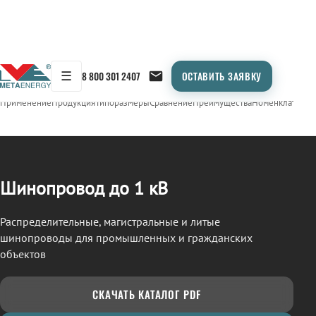
☰
8 800 301 2407
ОСТАВИТЬ ЗАЯВКУ
/
ШИНОПРОВОД
← Продукция
Применение
Продукция
Типоразмеры
Сравнение
Преимущества
Номенклатура
О
Шинопровод до 1 кВ
Распределительные, магистральные и литые
шинопроводы для промышленных и гражданских
объектов
СКАЧАТЬ КАТАЛОГ PDF