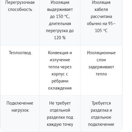
Перегрузочная
Изоляция
Изоляция
способность
выдерживает
кабеля
до 150 °C,
рассчитана
длительная
обычно на 95–
перегрузка до
105 °C
120 %
Теплоотвод
Конвекция и
Изоляционные
излучение
слои
тепла через
задерживают
корпус с
тепло
рёбрами
охлаждения
Подключение
Не требует
Требуется
нагрузок
отдельной
разделка и
разделки под
отдельное
каждую точку
подключение