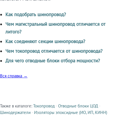
Как подобрать шинопровод?
Чем магистральный шинопровод отличается от
литого?
Как соединяют секции шинопровода?
Чем токопровод отличается от шинопровода?
Для чего отводные блоки отбора мощности?
Вся справка →
Также в каталоге:
Токопровод
·
Отводные блоки ЦОД
·
Смежные продукты
Шинодержатели
·
Изоляторы эпоксидные (ИО, ИП, КИНН)