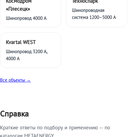
Космодром
Техноспарк
«Плесецк»
Шинопроводная
система 1200–5000 А
Шинопровод 4000 А
Kvartal WEST
Шинопровод 3200 А,
4000 А
Все объекты →
Справка
Краткие ответы по подбору и применению — по
каталогам METAENERGY.