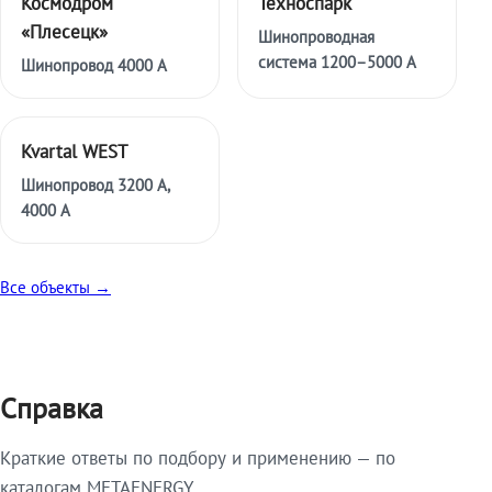
Космодром
Техноспарк
«Плесецк»
Шинопроводная
система 1200–5000 А
Шинопровод 4000 А
Kvartal WEST
Шинопровод 3200 А,
4000 А
Все объекты →
Справка
Краткие ответы по подбору и применению — по
каталогам METAENERGY.