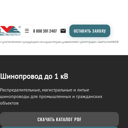
☰
8 800 301 2407
ОСТАВИТЬ ЗАЯВКУ
/
ШИНОПРОВОД
← Продукция
Применение
Продукция
Типоразмеры
Сравнение
Преимущества
Номенклатура
О
Шинопровод до 1 кВ
Распределительные, магистральные и литые
шинопроводы для промышленных и гражданских
объектов
СКАЧАТЬ КАТАЛОГ PDF