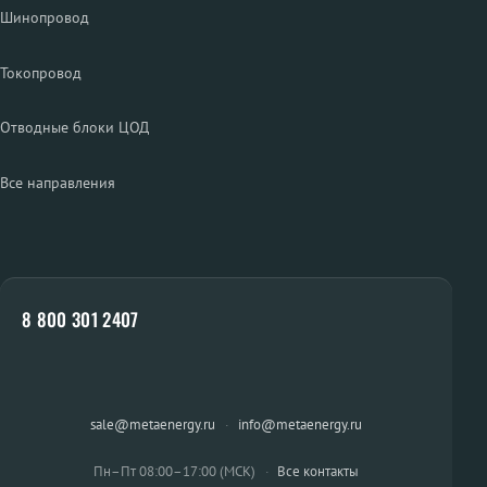
Шинопровод
Токопровод
Отводные блоки ЦОД
Все направления
8 800 301 2407
sale@metaenergy.ru
·
info@metaenergy.ru
Пн–Пт 08:00–17:00 (МСК)
·
Все контакты