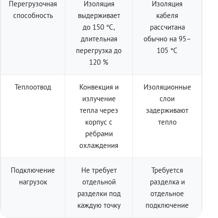
Перегрузочная
Изоляция
Изоляция
способность
выдерживает
кабеля
до 150 °C,
рассчитана
длительная
обычно на 95–
перегрузка до
105 °C
120 %
Теплоотвод
Конвекция и
Изоляционные
излучение
слои
тепла через
задерживают
корпус с
тепло
рёбрами
охлаждения
Подключение
Не требует
Требуется
нагрузок
отдельной
разделка и
разделки под
отдельное
каждую точку
подключение