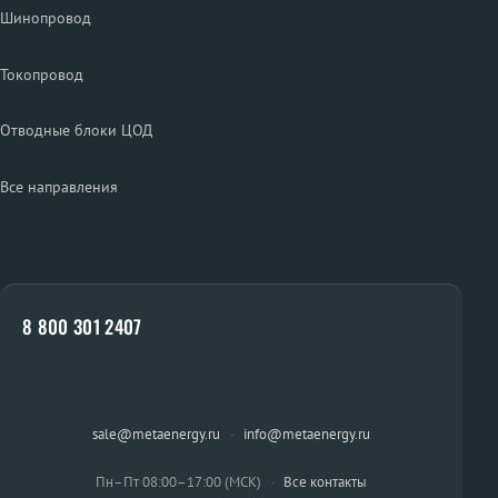
Шинопровод
Токопровод
Отводные блоки ЦОД
Все направления
8 800 301 2407
sale@metaenergy.ru
·
info@metaenergy.ru
Пн–Пт 08:00–17:00 (МСК)
·
Все контакты