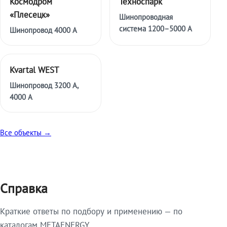
Космодром
Техноспарк
«Плесецк»
Шинопроводная
система 1200–5000 А
Шинопровод 4000 А
Kvartal WEST
Шинопровод 3200 А,
4000 А
Все объекты →
Справка
Краткие ответы по подбору и применению — по
каталогам METAENERGY.