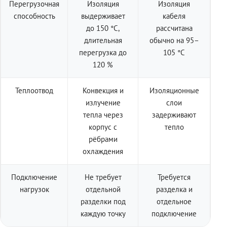
Перегрузочная
Изоляция
Изоляция
способность
выдерживает
кабеля
до 150 °C,
рассчитана
длительная
обычно на 95–
перегрузка до
105 °C
120 %
Теплоотвод
Конвекция и
Изоляционные
излучение
слои
тепла через
задерживают
корпус с
тепло
рёбрами
охлаждения
Подключение
Не требует
Требуется
нагрузок
отдельной
разделка и
разделки под
отдельное
каждую точку
подключение