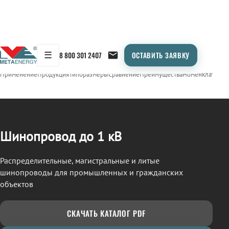
☰
8 800 301 2407
ОСТАВИТЬ ЗАЯВКУ
/
ШИНОПРОВОД
← Продукция
Применение
Продукция
Типоразмеры
Сравнение
Преимущества
Номенклатура
О
Шинопровод до 1 кВ
Распределительные, магистральные и литые
шинопроводы для промышленных и гражданских
объектов
СКАЧАТЬ КАТАЛОГ PDF