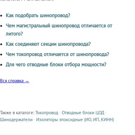
Как подобрать шинопровод?
Чем магистральный шинопровод отличается от
литого?
Как соединяют секции шинопровода?
Чем токопровод отличается от шинопровода?
Для чего отводные блоки отбора мощности?
Вся справка →
Также в каталоге:
Токопровод
·
Отводные блоки ЦОД
·
Смежные продукты
Шинодержатели
·
Изоляторы эпоксидные (ИО, ИП, КИНН)