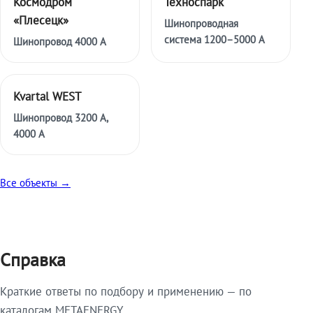
Космодром
Техноспарк
«Плесецк»
Шинопроводная
система 1200–5000 А
Шинопровод 4000 А
Kvartal WEST
Шинопровод 3200 А,
4000 А
Все объекты →
Справка
Краткие ответы по подбору и применению — по
каталогам METAENERGY.