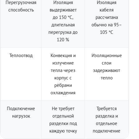
Перегрузочная
Изоляция
Изоляция
способность
выдерживает
кабеля
до 150 °C,
рассчитана
длительная
обычно на 95–
перегрузка до
105 °C
120 %
Теплоотвод
Конвекция и
Изоляционные
излучение
слои
тепла через
задерживают
корпус с
тепло
рёбрами
охлаждения
Подключение
Не требует
Требуется
нагрузок
отдельной
разделка и
разделки под
отдельное
каждую точку
подключение