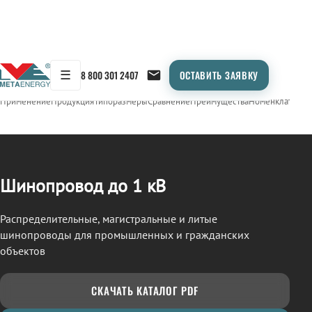
☰
8 800 301 2407
ОСТАВИТЬ ЗАЯВКУ
/
ШИНОПРОВОД
← Продукция
Применение
Продукция
Типоразмеры
Сравнение
Преимущества
Номенклатура
О
Шинопровод до 1 кВ
Распределительные, магистральные и литые
шинопроводы для промышленных и гражданских
объектов
СКАЧАТЬ КАТАЛОГ PDF