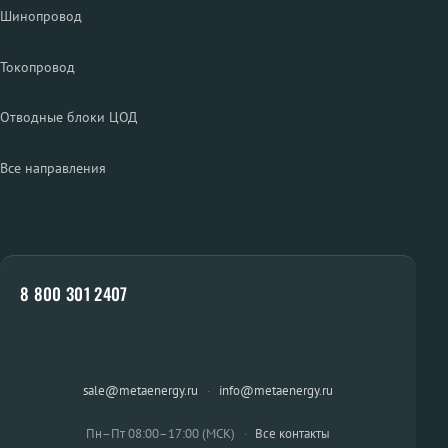
Шинопровод
Токопровод
Отводные блоки ЦОД
Все направления
8 800 301 2407
sale@metaenergy.ru
·
info@metaenergy.ru
Пн–Пт 08:00–17:00 (МСК)
·
Все контакты