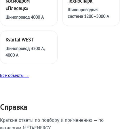
Космодром
Техноспарк
«Плесецк»
Шинопроводная
система 1200–5000 А
Шинопровод 4000 А
Kvartal WEST
Шинопровод 3200 А,
4000 А
Все объекты →
Справка
Краткие ответы по подбору и применению — по
каталогам METAENERGY.