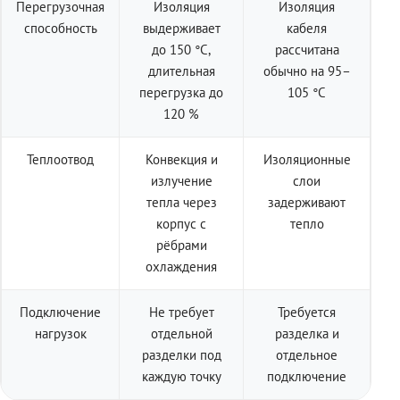
Перегрузочная
Изоляция
Изоляция
способность
выдерживает
кабеля
до 150 °C,
рассчитана
длительная
обычно на 95–
перегрузка до
105 °C
120 %
Теплоотвод
Конвекция и
Изоляционные
излучение
слои
тепла через
задерживают
корпус с
тепло
рёбрами
охлаждения
Подключение
Не требует
Требуется
нагрузок
отдельной
разделка и
разделки под
отдельное
каждую точку
подключение