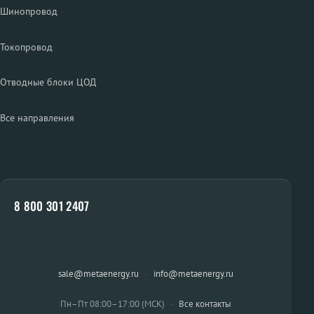
Шинопровод
Токопровод
Отводные блоки ЦОД
Все направления
8 800 301 2407
sale@metaenergy.ru
·
info@metaenergy.ru
Пн–Пт 08:00–17:00 (МСК)
·
Все контакты