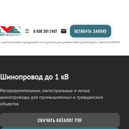
☰
8 800 301 2407
ОСТАВИТЬ ЗАЯВКУ
/
ШИНОПРОВОД
← Продукция
Применение
Продукция
Типоразмеры
Сравнение
Преимущества
Номенклатура
О
Шинопровод до 1 кВ
Распределительные, магистральные и литые
шинопроводы для промышленных и гражданских
объектов
СКАЧАТЬ КАТАЛОГ PDF