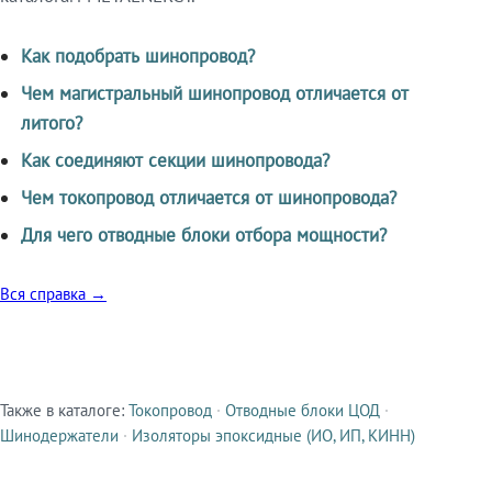
Как подобрать шинопровод?
Чем магистральный шинопровод отличается от
литого?
Как соединяют секции шинопровода?
Чем токопровод отличается от шинопровода?
Для чего отводные блоки отбора мощности?
Вся справка →
Также в каталоге:
Токопровод
·
Отводные блоки ЦОД
·
Смежные продукты
Шинодержатели
·
Изоляторы эпоксидные (ИО, ИП, КИНН)