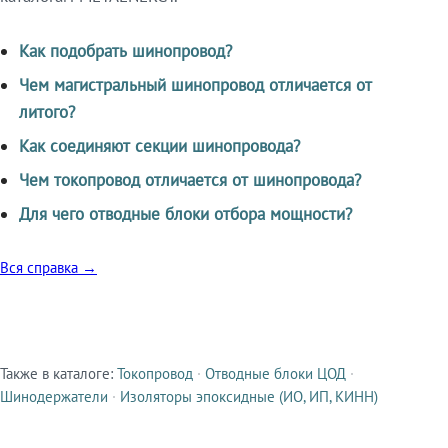
Как подобрать шинопровод?
Чем магистральный шинопровод отличается от
литого?
Как соединяют секции шинопровода?
Чем токопровод отличается от шинопровода?
Для чего отводные блоки отбора мощности?
Вся справка →
Также в каталоге:
Токопровод
·
Отводные блоки ЦОД
·
Смежные продукты
Шинодержатели
·
Изоляторы эпоксидные (ИО, ИП, КИНН)