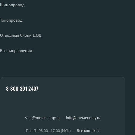
Шинопровод
Токопровод
Отводные блоки ЦОД
Все направления
8 800 301 2407
sale@metaenergy.ru
·
info@metaenergy.ru
Пн–Пт 08:00–17:00 (МСК)
·
Все контакты