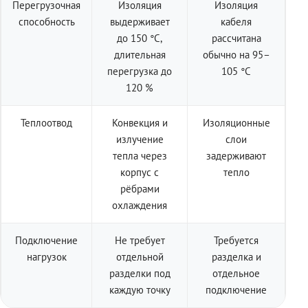
Перегрузочная
Изоляция
Изоляция
способность
выдерживает
кабеля
до 150 °C,
рассчитана
длительная
обычно на 95–
перегрузка до
105 °C
120 %
Теплоотвод
Конвекция и
Изоляционные
излучение
слои
тепла через
задерживают
корпус с
тепло
рёбрами
охлаждения
Подключение
Не требует
Требуется
нагрузок
отдельной
разделка и
разделки под
отдельное
каждую точку
подключение