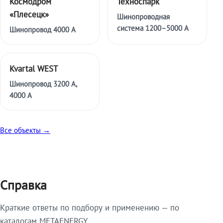
Космодром
Техноспарк
«Плесецк»
Шинопроводная
система 1200–5000 А
Шинопровод 4000 А
Kvartal WEST
Шинопровод 3200 А,
4000 А
Все объекты →
Справка
Краткие ответы по подбору и применению — по
каталогам METAENERGY.