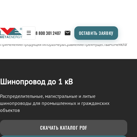
☰
8 800 301 2407
ОСТАВИТЬ ЗАЯВКУ
/
ШИНОПРОВОД
← Продукция
Применение
Продукция
Типоразмеры
Сравнение
Преимущества
Номенклатура
О
Шинопровод до 1 кВ
Распределительные, магистральные и литые
шинопроводы для промышленных и гражданских
объектов
СКАЧАТЬ КАТАЛОГ PDF