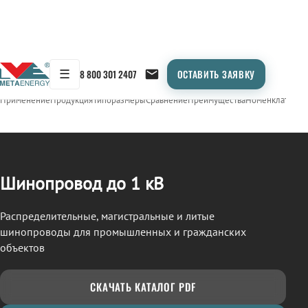
☰
8 800 301 2407
ОСТАВИТЬ ЗАЯВКУ
/
ШИНОПРОВОД
← Продукция
Применение
Продукция
Типоразмеры
Сравнение
Преимущества
Номенклатура
О
Шинопровод до 1 кВ
Распределительные, магистральные и литые
шинопроводы для промышленных и гражданских
объектов
СКАЧАТЬ КАТАЛОГ PDF