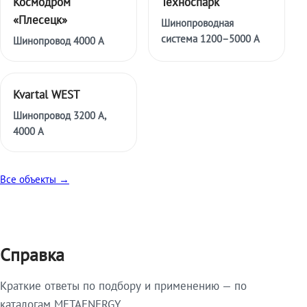
Космодром
Техноспарк
«Плесецк»
Шинопроводная
система 1200–5000 А
Шинопровод 4000 А
Kvartal WEST
Шинопровод 3200 А,
4000 А
Все объекты →
Справка
Краткие ответы по подбору и применению — по
каталогам METAENERGY.