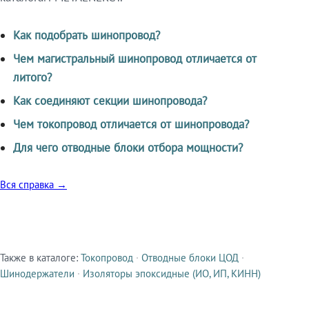
Как подобрать шинопровод?
Чем магистральный шинопровод отличается от
литого?
Как соединяют секции шинопровода?
Чем токопровод отличается от шинопровода?
Для чего отводные блоки отбора мощности?
Вся справка →
Также в каталоге:
Токопровод
·
Отводные блоки ЦОД
·
Смежные продукты
Шинодержатели
·
Изоляторы эпоксидные (ИО, ИП, КИНН)