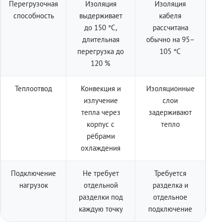
Перегрузочная
Изоляция
Изоляция
способность
выдерживает
кабеля
до 150 °C,
рассчитана
длительная
обычно на 95–
перегрузка до
105 °C
120 %
Теплоотвод
Конвекция и
Изоляционные
излучение
слои
тепла через
задерживают
корпус с
тепло
рёбрами
охлаждения
Подключение
Не требует
Требуется
нагрузок
отдельной
разделка и
разделки под
отдельное
каждую точку
подключение