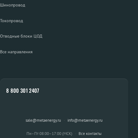
Шинопровод
Токопровод
Отводные блоки ЦОД
Все направления
8 800 301 2407
sale@metaenergy.ru
·
info@metaenergy.ru
Пн–Пт 08:00–17:00 (МСК)
·
Все контакты